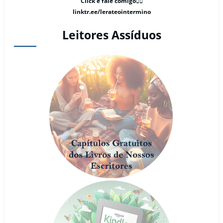
Click e fale comigo👇🏽
linktr.ee/lerateointermino
Leitores Assíduos