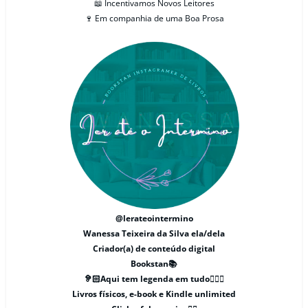
📖 Incentivamos Novos Leitores
🍷 Em companhia de uma Boa Prosa
@lerateointermino
Wanessa Teixeira da Silva ela/dela
Criador(a) de conteúdo digital
Bookstan📚
🦻🏻Aqui tem legenda em tudo🧏🏻‍♀️
Livros físicos, e-book e Kindle unlimited