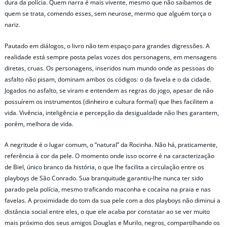
dura da polícia. Quem narra é mais vivente, mesmo que não saibamos de
quem se trata, comendo esses, sem neurose, mermo que alguém torça o
nariz.
Pautado em diálogos, o livro não tem espaço para grandes digressões. A
realidade está sempre posta pelas vozes dos personagens, em mensagens
diretas, cruas. Os personagens, inseridos num mundo onde as pessoas do
asfalto não pisam, dominam ambos os códigos: o da favela e o da cidade.
Jogados no asfalto, se viram e entendem as regras do jogo, apesar de não
possuírem os instrumentos (dinheiro e cultura formal) que lhes facilitem a
vida. Vivência, inteligência e percepção da desigualdade não lhes garantem,
porém, melhora de vida.
A negritude é o lugar comum, o “natural” da Rocinha. Não há, praticamente,
referência à cor da pele. O momento onde isso ocorre é na caracterização
de Biel, único branco da história, o que lhe facilita a circulação entre os
playboys de São Conrado. Sua branquitude garantiu-lhe nunca ter sido
parado pela polícia, mesmo traficando maconha e cocaína na praia e nas
favelas. A proximidade do tom da sua pele com a dos playboys não diminui a
distância social entre eles, o que ele acaba por constatar ao se ver muito
mais próximo dos seus amigos Douglas e Murilo, negros, compartilhando os