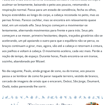
acalmar-se lentamente, baixando o peito aos poucos, retomando a
respiração normal. Passa para um estado de sonolência, fecha os olhos,
braços estendidos ao longo do corpo, a cabeça recostada no peito, mas as
pernas firmes. Parece cochilar, mas se encontra em relaxamento quase
total, em um estado alfa. Seus braços começam a movimentar-se
lentamente, alternando movimentos para frente e para trás. Seus pés
começam a se mexer, primeiro hesitantes; depois, traçados giratórios vão se
acelerando, um pé apoiando o outro para que o equilíbrio não se perca, os
braços continuam a girar, mas, agora, vão até a cabeça e retornam à cintura,
aos joelhos e voltam à cabeça. O movimento acelera, cada vez mais. Perde a
noção de tempo, de espaço. Durante horas, Paulo encontra-se em transe,
sozinho, abandonado por Mizael.
No dia seguinte, Paulo, ainda grogue de sono, ou do transe, aos poucos
passa a se lembrar de como foi parar naquele terreiro, vestido de branco,
cercado de imagens de orixás que o encaram, Oxóssi, São Jorge, Oxumaré,
Oxalá, todos parecendo lhe sorrir.