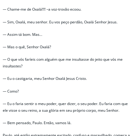
— Chame-me de Oxalá!!!! –a voz-trovão ecoou.
— Sim, Oxalá, meu senhor. Eu vos peço perdão, Oxalá Senhor Jesus.
— Assim tá bom. Mas…
— Mas o quê, Senhor Oxalá?
— O que vós faríeis com alguém que me insultasse do jeito que vós me
insultastes?
— Eu o castigaria, meu Senhor Oxalá Jesus Cristo.
— Como?
— Eu o faria sentir o meu poder, quer dizer, o seu poder. Eu faria com que
ele visse o seu reino, a sua glória em seu próprio corpo, meu Senhor.
— Bem pensado, Paulo. Então, vamos lá.
Paulo, até então extremamente excitado, confuso e maravilhado, começa a