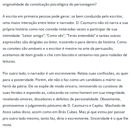
originalidade da constituição psicológica do personagem?
A escrita em primeira pessoa pode gerar, se bem conduzida pelo escritor,
uma maior interação entre leitor e narrador. D. Casmurro não só narra a sua
própria história como nos convida reiteradas vezes a participar de sua
intimidade. “Leitor amigo”, “Como vês”, “Terás entendido” e tantas outras
expressões são dirigidas ao leitor, trazendo-o para dentro da história. Como
os convites são amáveis e o escritor é mestre na arte da persuasão,
aceitamos de bom grado o chá com biscoito e sentamo-nos para rodadas de
leituras.
Por outro lado, o narrador é um escrevivente. Relata suas confissões, as quer
para a posteridade. Porém, ele não o faz como um candidato a mártir ou
herói da pátria. Ele se expõe de modo sincero, removendo os curativos de
suas feridas e expondo-as, colocando-se como homem em sua integridade,
revelando amores, dissabores e defeitos de personalidade. Obviamente,
promovemos o julgamento póstumo de D. Casmurro e Capitu. Machado de
Assis sabia disso, assim como em Brás Cubas. Mas já que estou por passar
pro outro lado mesmo, tanto faz, diria o escrevivente. Sinceridade é o que lhe
resta.