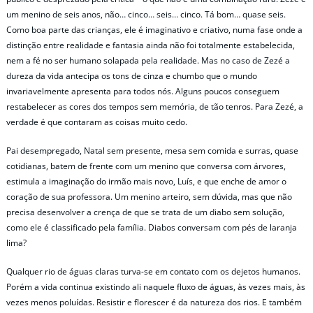
um menino de seis anos, não… cinco… seis… cinco. Tá bom… quase seis.
Como boa parte das crianças, ele é imaginativo e criativo, numa fase onde a
distinção entre realidade e fantasia ainda não foi totalmente estabelecida,
nem a fé no ser humano solapada pela realidade. Mas no caso de Zezé a
dureza da vida antecipa os tons de cinza e chumbo que o mundo
invariavelmente apresenta para todos nós. Alguns poucos conseguem
restabelecer as cores dos tempos sem memória, de tão tenros. Para Zezé, a
verdade é que contaram as coisas muito cedo.
Pai desempregado, Natal sem presente, mesa sem comida e surras, quase
cotidianas, batem de frente com um menino que conversa com árvores,
estimula a imaginação do irmão mais novo, Luís, e que enche de amor o
coração de sua professora. Um menino arteiro, sem dúvida, mas que não
precisa desenvolver a crença de que se trata de um diabo sem solução,
como ele é classificado pela família. Diabos conversam com pés de laranja
lima?
Qualquer rio de águas claras turva-se em contato com os dejetos humanos.
Porém a vida continua existindo ali naquele fluxo de águas, às vezes mais, às
vezes menos poluídas. Resistir e florescer é da natureza dos rios. E também