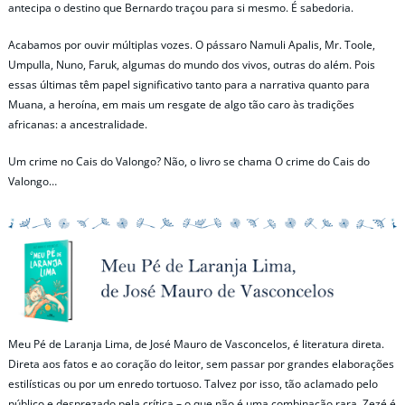
antecipa o destino que Bernardo traçou para si mesmo. É sabedoria.
Acabamos por ouvir múltiplas vozes. O pássaro Namuli Apalis, Mr. Toole,
Umpulla, Nuno, Faruk, algumas do mundo dos vivos, outras do além. Pois
essas últimas têm papel significativo tanto para a narrativa quanto para
Muana, a heroína, em mais um resgate de algo tão caro às tradições
africanas: a ancestralidade.
Um crime no Cais do Valongo? Não, o livro se chama O crime do Cais do
Valongo…
Meu Pé de Laranja Lima, de José Mauro de Vasconcelos, é literatura direta.
Direta aos fatos e ao coração do leitor, sem passar por grandes elaborações
estilísticas ou por um enredo tortuoso. Talvez por isso, tão aclamado pelo
público e desprezado pela crítica – o que não é uma combinação rara. Zezé é