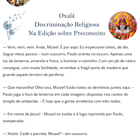
— Vem, vem, vem. Anda, Mizael. É por aqui. Eu inspecionei antes, de dia.
Segue meus passos – num sussurro, Paulo orienta no escuro. Apenas uma
luz de lanterna, amarela e fraca, a iluminar o caminho. Com um pé-de-cabra
consegue, com muita facilidade, arrombar a frágil porta de madeira que
guarda aquele terreiro de periferia.
— Que maravilha! Olha isso, Mizael! Estão todos os demônios juntos aqui. –
Paulo joga o foco da lanterna em cada imagem, dispostas nos cantos do
templo de umbanda. – É hoje que a gente arrebenta com eles todos.
— Em nome de Jesus! – Mizael se exalta e é logo reprimido por Paulo,
exasperado.
— Xiiiiiiiii. Cadê o porrete, Mizael? – em sussurro.