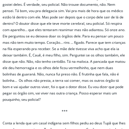
gostei deles. É verdade, seu policial. Não trouxe documento, não. Nem
pensei. Tá bom, vou pra delegacia sim. Vai pra mais de hora que os médico
estão lá dentro com ele. Mas pode ser depois que o corpo dele sair de lá de
dentro? O doutor disse que ele teve morte cerebral, seu policial. Só respira
com aparelho… que eles tentaram reanimar mas não adiantou. Só onze ano.
Ele perguntou se eu deixava doar os órgãos dele. Para eu pensar um pouco
mas não tem muito tempo. Coração… rins … fígado. Parece que tem crianças
na fila esperando pra receber. Se a mãe dele tivesse viva acho que ela ia
deixar também. É, Cauê, é meu filho, sim. Perguntei se os olhos também, ele
disse que não. Não, não tenho certidão. Tá na maloca. A pancada que matou
ele deu hemorragia e os olhos dele ficou vermelhinho, que nem duas
bolinhas de guaraná. Não, nunca fui preso não. É frutinha que fala, não é
bolinha… Os olhos não presta, a terra vai comer, mas os outros órgão tá
bom e vai ajudar outros viver, foi o que o dotor disse. Eu vou dizer que pode
pegar os órgão sim, vai viver nas outra criança. Posso esperar mais um
pouquinho, seu policial?
***
Conta a lenda que um casal indígena sem filhos pediu ao deus Tupã que lhes