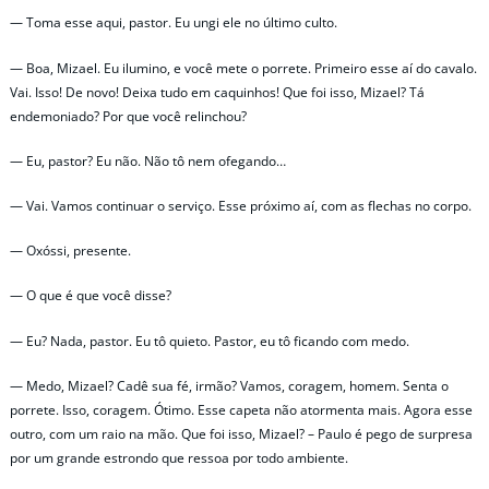
— Toma esse aqui, pastor. Eu ungi ele no último culto.
— Boa, Mizael. Eu ilumino, e você mete o porrete. Primeiro esse aí do cavalo.
Vai. Isso! De novo! Deixa tudo em caquinhos! Que foi isso, Mizael? Tá
endemoniado? Por que você relinchou?
— Eu, pastor? Eu não. Não tô nem ofegando…
— Vai. Vamos continuar o serviço. Esse próximo aí, com as flechas no corpo.
— Oxóssi, presente.
— O que é que você disse?
— Eu? Nada, pastor. Eu tô quieto. Pastor, eu tô ficando com medo.
— Medo, Mizael? Cadê sua fé, irmão? Vamos, coragem, homem. Senta o
porrete. Isso, coragem. Ótimo. Esse capeta não atormenta mais. Agora esse
outro, com um raio na mão. Que foi isso, Mizael? – Paulo é pego de surpresa
por um grande estrondo que ressoa por todo ambiente.