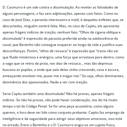
D. Casmurro é um ode contra a dissimulação. Ao revelar as falsidades de
alguns personagens, o faz sem adjetivações, apenas com fatos. Como no
caso de José Dias, o parasita interesseiro e inútil, é daqueles enfeites que, se
descartados, ninguém sentirá falta. Mas, no caso de Capitu, ele apresenta
apenas frágeis indícios de traição, nenhum fato. “Olhos de cigana oblíqua e
dissimulada” é expressão do parasita proferida ainda na adolescência do
casal, que Bentinho não consegue esquecer ao longo da vida e justifica suas
desconfianças. Porém, “olhos de ressaca” é expressão que “trazia não sei
que fluido misterioso e enérgico, uma força que arrastava para dentro, como
a vaga que se retira da praia, nos dias de ressaca… mas tão depressa
buscava as pupilas, a onda que saía delas vinha crescendo, cava e escura,
ameaçando envolver-me, puxar-me e tragar-me.” Ou seja, olhos dominantes,
dominância dos apaixonados. Nada a ver com traição.
Seria Capitu também uma dissimulada? Não há provas, apenas frágeis
indícios. Se não há provas, não pode haver condenação, nos diz há muito
tempo o tal do Código Penal. Se for uma peça acusatória, como alguns
querem, o livro deve ser lido como conjunto probante. Capitu faz emprego da
inteligência e da sagacidade para atingir seus objetivos amorosos, isso está
no enredo. Entre o Bentinho e o D. Casmurro erigiu-se um sujeito fraco,