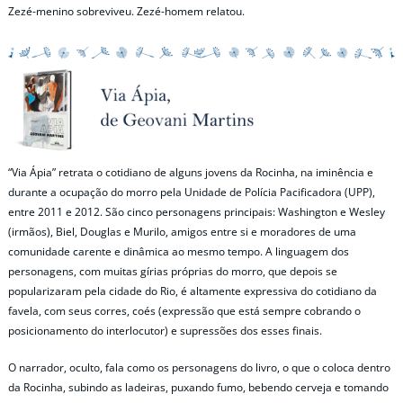
Zezé-menino sobreviveu. Zezé-homem relatou.
“Via Ápia” retrata o cotidiano de alguns jovens da Rocinha, na iminência e
durante a ocupação do morro pela Unidade de Polícia Pacificadora (UPP),
entre 2011 e 2012. São cinco personagens principais: Washington e Wesley
(irmãos), Biel, Douglas e Murilo, amigos entre si e moradores de uma
comunidade carente e dinâmica ao mesmo tempo. A linguagem dos
personagens, com muitas gírias próprias do morro, que depois se
popularizaram pela cidade do Rio, é altamente expressiva do cotidiano da
favela, com seus corres, coés (expressão que está sempre cobrando o
posicionamento do interlocutor) e supressões dos esses finais.
O narrador, oculto, fala como os personagens do livro, o que o coloca dentro
da Rocinha, subindo as ladeiras, puxando fumo, bebendo cerveja e tomando