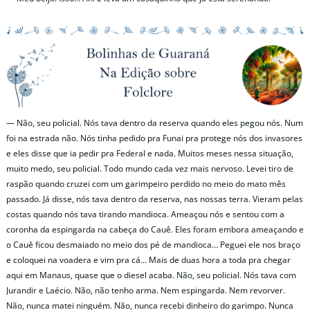
— Não, seu policial. Nós tava dentro da reserva quando eles pegou nós. Num
foi na estrada não. Nós tinha pedido pra Funai pra protege nós dos invasores
e eles disse que ia pedir pra Federal e nada. Muitos meses nessa situação,
muito medo, seu policial. Todo mundo cada vez mais nervoso. Levei tiro de
raspão quando cruzei com um garimpeiro perdido no meio do mato mês
passado. Já disse, nós tava dentro da reserva, nas nossas terra. Vieram pelas
costas quando nós tava tirando mandioca. Ameaçou nós e sentou com a
coronha da espingarda na cabeça do Cauê. Eles foram embora ameaçando e
o Cauê ficou desmaiado no meio dos pé de mandioca… Peguei ele nos braço
e coloquei na voadera e vim pra cá… Mais de duas hora a toda pra chegar
aqui em Manaus, quase que o diesel acaba. Não, seu policial. Nós tava com
Jurandir e Laécio. Não, não tenho arma. Nem espingarda. Nem revorver.
Não, nunca matei ninguém. Não, nunca recebi dinheiro do garimpo. Nunca