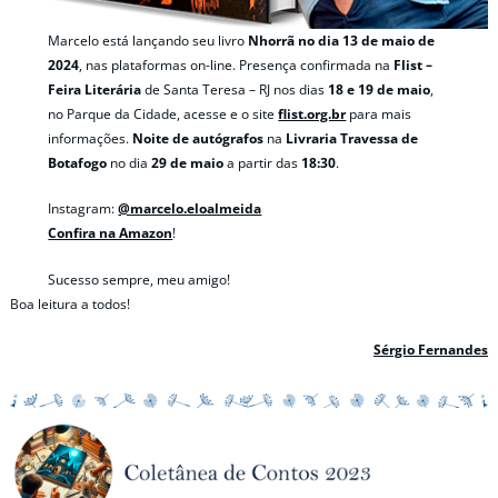
Marcelo está lançando seu livro
Nhorrã no dia 13 de maio de
2024
, nas plataformas on-line. Presença confirmada na
Flist –
Feira Literária
de Santa Teresa – RJ nos dias
18 e 19 de maio
,
no Parque da Cidade, acesse e o site
flist.org.br
para mais
informações.
Noite de autógrafos
na
Livraria Travessa de
Botafogo
no dia
29 de maio
a partir das
18:30
.
Instagram:
@marcelo.eloalmeida
Confira na Amazon
!
Sucesso sempre, meu amigo!
Boa leitura a todos!
Sérgio Fernandes