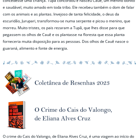
concedesse uma criança. Tupã concordou e nasceu Cauê, um menino bonito
e saudável, muito amado em toda tribo. Ele recebeu também o dom de falar
com os animais e as plantas. Invejoso de tanta felicidade, o deus da
escuridão, Jurupari, transformou-se numa serpente e picou o menino, que
morreu. Muito tristes, os pais rezaram a Tupã, que lhes disse para que
pegassem os olhos de Cauê e os plantasse na floresta que essa planta
forneceria muita disposição para as pessoas. Dos olhos de Cauê nasce o
guaraná, alimento e fonte de energia.
O crime do Cais do Valongo, de Eliana Alves Cruz, é uma viagem ao início do