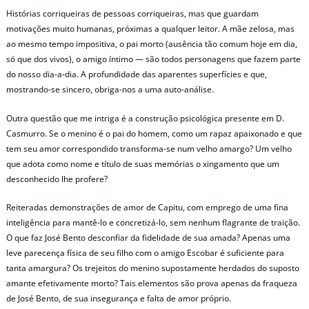
Histórias corriqueiras de pessoas corriqueiras, mas que guardam
motivações muito humanas, próximas a qualquer leitor. A mãe zelosa, mas
ao mesmo tempo impositiva, o pai morto (ausência tão comum hoje em dia,
só que dos vivos), o amigo íntimo — são todos personagens que fazem parte
do nosso dia-a-dia. A profundidade das aparentes superfícies e que,
mostrando-se sincero, obriga-nos a uma auto-análise.
Outra questão que me intriga é a construção psicológica presente em D.
Casmurro. Se o menino é o pai do homem, como um rapaz apaixonado e que
tem seu amor correspondido transforma-se num velho amargo? Um velho
que adota como nome e título de suas memórias o xingamento que um
desconhecido lhe profere?
Reiteradas demonstrações de amor de Capitu, com emprego de uma fina
inteligência para mantê-lo e concretizá-lo, sem nenhum flagrante de traição.
O que faz José Bento desconfiar da fidelidade de sua amada? Apenas uma
leve parecença física de seu filho com o amigo Escobar é suficiente para
tanta amargura? Os trejeitos do menino supostamente herdados do suposto
amante efetivamente morto? Tais elementos são prova apenas da fraqueza
de José Bento, de sua insegurança e falta de amor próprio.