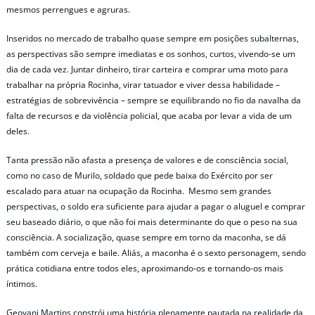
mesmos perrengues e agruras.
Inseridos no mercado de trabalho quase sempre em posições subalternas,
as perspectivas são sempre imediatas e os sonhos, curtos, vivendo-se um
dia de cada vez. Juntar dinheiro, tirar carteira e comprar uma moto para
trabalhar na própria Rocinha, virar tatuador e viver dessa habilidade –
estratégias de sobrevivência – sempre se equilibrando no fio da navalha da
falta de recursos e da violência policial, que acaba por levar a vida de um
deles.
Tanta pressão não afasta a presença de valores e de consciência social,
como no caso de Murilo, soldado que pede baixa do Exército por ser
escalado para atuar na ocupação da Rocinha. Mesmo sem grandes
perspectivas, o soldo era suficiente para ajudar a pagar o aluguel e comprar
seu baseado diário, o que não foi mais determinante do que o peso na sua
consciência. A socialização, quase sempre em torno da maconha, se dá
também com cerveja e baile. Aliás, a maconha é o sexto personagem, sendo
prática cotidiana entre todos eles, aproximando-os e tornando-os mais
íntimos.
Geovani Martins constrói uma história plenamente pautada na realidade da