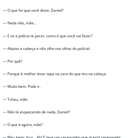
— O que foi que você disse, Daniel?
— Nada não, mãe…
— E se a polícia te parar, como é que você vai fazer?
— Abaixo a cabeça e não olho nos olhos do policial.
— Por quê?
— Porque é melhor levar tapa na cara do que tiro na cabeça.
— Muito bem. Pode ir.
— Tchau, mãe.
— Não tá esquecendo de nada, Daniel?
— O que é agora, mãe?
— Meu beijo. Isso… Ah! E leva um casaquinho que já está serenando!