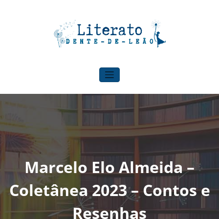
Pular
para
o
conteúdo
Literato Dente-de-leão
Para onde o vento nos levar!
Marcelo Elo Almeida –
Coletânea 2023 – Contos e
Resenhas