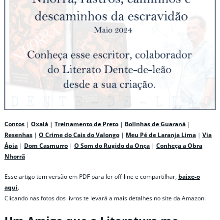
Contos
|
Oxalá
|
Treinamento de Preto
|
Bolinhas de Guaraná
|
Resenhas
|
O Crime do Cais do Valongo
|
Meu Pé de Laranja Lima
|
Via
Ápia
|
Dom Casmurro
|
O Som do Rugido da Onça
|
Conheça a Obra
Nhorrã
Esse artigo tem versão em PDF para ler off-line e compartilhar,
baixe-o
aqui
.
Clicando nas fotos dos livros te levará a mais detalhes no site da Amazon.