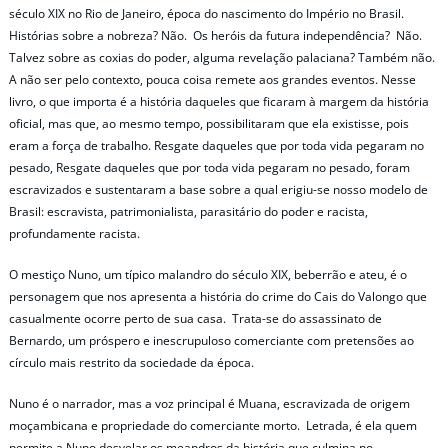
século XIX no Rio de Janeiro, época do nascimento do Império no Brasil.
Histórias sobre a nobreza? Não. Os heróis da futura independência? Não.
Talvez sobre as coxias do poder, alguma revelação palaciana? Também não.
A não ser pelo contexto, pouca coisa remete aos grandes eventos. Nesse
livro, o que importa é a história daqueles que ficaram à margem da história
oficial, mas que, ao mesmo tempo, possibilitaram que ela existisse, pois
eram a força de trabalho. Resgate daqueles que por toda vida pegaram no
pesado, Resgate daqueles que por toda vida pegaram no pesado, foram
escravizados e sustentaram a base sobre a qual erigiu-se nosso modelo de
Brasil: escravista, patrimonialista, parasitário do poder e racista,
profundamente racista.
O mestiço Nuno, um típico malandro do século XIX, beberrão e ateu, é o
personagem que nos apresenta a história do crime do Cais do Valongo que
casualmente ocorre perto de sua casa. Trata-se do assassinato de
Bernardo, um próspero e inescrupuloso comerciante com pretensões ao
círculo mais restrito da sociedade da época.
Nuno é o narrador, mas a voz principal é Muana, escravizada de origem
moçambicana e propriedade do comerciante morto. Letrada, é ela quem
permite a Nuno desvelar os meandros da história que culmina no