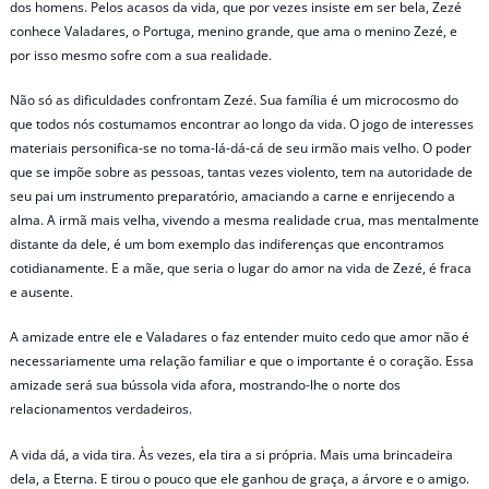
dos homens. Pelos acasos da vida, que por vezes insiste em ser bela, Zezé
conhece Valadares, o Portuga, menino grande, que ama o menino Zezé, e
por isso mesmo sofre com a sua realidade.
Não só as dificuldades confrontam Zezé. Sua família é um microcosmo do
que todos nós costumamos encontrar ao longo da vida. O jogo de interesses
materiais personifica-se no toma-lá-dá-cá de seu irmão mais velho. O poder
que se impõe sobre as pessoas, tantas vezes violento, tem na autoridade de
seu pai um instrumento preparatório, amaciando a carne e enrijecendo a
alma. A irmã mais velha, vivendo a mesma realidade crua, mas mentalmente
distante da dele, é um bom exemplo das indiferenças que encontramos
cotidianamente. E a mãe, que seria o lugar do amor na vida de Zezé, é fraca
e ausente.
A amizade entre ele e Valadares o faz entender muito cedo que amor não é
necessariamente uma relação familiar e que o importante é o coração. Essa
amizade será sua bússola vida afora, mostrando-lhe o norte dos
relacionamentos verdadeiros.
A vida dá, a vida tira. Às vezes, ela tira a si própria. Mais uma brincadeira
dela, a Eterna. E tirou o pouco que ele ganhou de graça, a árvore e o amigo.