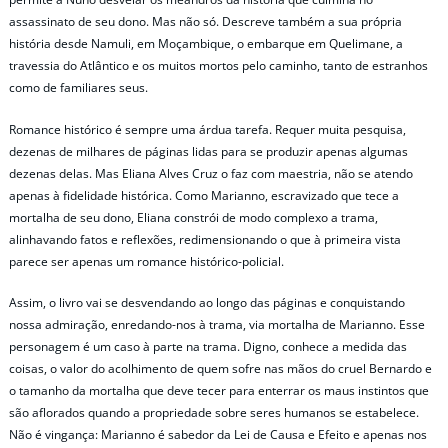
assassinato de seu dono. Mas não só. Descreve também a sua própria
história desde Namuli, em Moçambique, o embarque em Quelimane, a
travessia do Atlântico e os muitos mortos pelo caminho, tanto de estranhos
como de familiares seus.
Romance histórico é sempre uma árdua tarefa. Requer muita pesquisa,
dezenas de milhares de páginas lidas para se produzir apenas algumas
dezenas delas. Mas Eliana Alves Cruz o faz com maestria, não se atendo
apenas à fidelidade histórica. Como Marianno, escravizado que tece a
mortalha de seu dono, Eliana constrói de modo complexo a trama,
alinhavando fatos e reflexões, redimensionando o que à primeira vista
parece ser apenas um romance histórico-policial.
Assim, o livro vai se desvendando ao longo das páginas e conquistando
nossa admiração, enredando-nos à trama, via mortalha de Marianno. Esse
personagem é um caso à parte na trama. Digno, conhece a medida das
coisas, o valor do acolhimento de quem sofre nas mãos do cruel Bernardo e
o tamanho da mortalha que deve tecer para enterrar os maus instintos que
são aflorados quando a propriedade sobre seres humanos se estabelece.
Não é vingança: Marianno é sabedor da Lei de Causa e Efeito e apenas nos