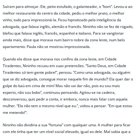
Saíram para almoçar. Ele, peito estufado, o galanteador, o “bom”. Levou-a ao
melhor restaurante do centro da cidade, pediu o melhor prato, o melhor
vinho, tudo para impressioná-la. Ficou hipnotizado pela inteligência da
advogada, que falava inglês, alemão e francês. Nininho não se fez de rogado,
blefou que falava inglês, francês, espanhol e italiano. Para se vangloriar
ainda mais, disse que morava num bairro nobre da zona leste, num belo
apartamento. Paula não se mostrou impressionada.
Quando ela disse que morava nos confins da zona leste, em Cidade
Tiradentes, Nininho recuou em suas pretensões. “Santo Deus, em Cidade
Tiradentes só tem gente pobre!”, pensou. “Como uma advogada, ou alguém
que se diz advogada, consegue morar naquele fim de mundo?! Ela quer dar o
golpe do baú em cima de mim! Mas não vai dar não, pois eu sou mais
esperto, não sou bobo”, continuou pensando. Agitou-se na cadeira,
desconversou, quis pedir a conta, ir embora, nunca mais falar com aquela
mulher. “Ela não tem o mesmo nível que eu.”, voltou a pensar. “Em que estou
me metendo!”.
Nininho não dividiria a sua “fortuna” com qualquer uma. A mulher para ficar
com ele tinha que ter um nível social elevado, igual ao dele. Mal sabia que a