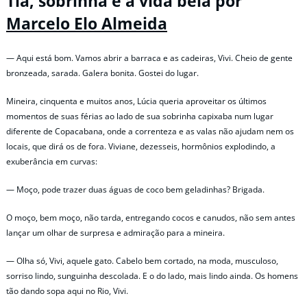
Tia, sobrinha e a vida bela por
Marcelo Elo Almeida
— Aqui está bom. Vamos abrir a barraca e as cadeiras, Vivi. Cheio de gente
bronzeada, sarada. Galera bonita. Gostei do lugar.
Mineira, cinquenta e muitos anos, Lúcia queria aproveitar os últimos
momentos de suas férias ao lado de sua sobrinha capixaba num lugar
diferente de Copacabana, onde a correnteza e as valas não ajudam nem os
locais, que dirá os de fora. Viviane, dezesseis, hormônios explodindo, a
exuberância em curvas:
— Moço, pode trazer duas águas de coco bem geladinhas? Brigada.
O moço, bem moço, não tarda, entregando cocos e canudos, não sem antes
lançar um olhar de surpresa e admiração para a mineira.
— Olha só, Vivi, aquele gato. Cabelo bem cortado, na moda, musculoso,
sorriso lindo, sunguinha descolada. E o do lado, mais lindo ainda. Os homens
tão dando sopa aqui no Rio, Vivi.