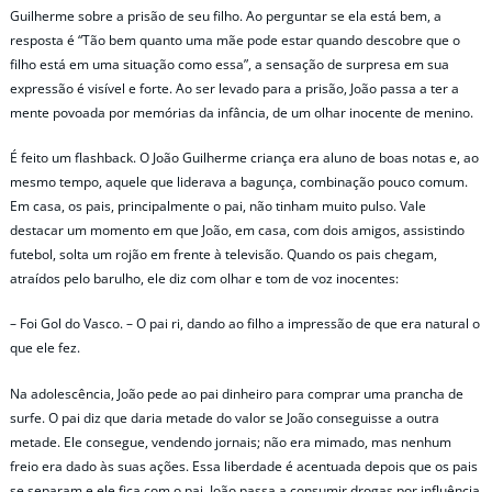
Guilherme sobre a prisão de seu filho. Ao perguntar se ela está bem, a
resposta é “Tão bem quanto uma mãe pode estar quando descobre que o
filho está em uma situação como essa”, a sensação de surpresa em sua
expressão é visível e forte. Ao ser levado para a prisão, João passa a ter a
mente povoada por memórias da infância, de um olhar inocente de menino.
É feito um flashback. O João Guilherme criança era aluno de boas notas e, ao
mesmo tempo, aquele que liderava a bagunça, combinação pouco comum.
Em casa, os pais, principalmente o pai, não tinham muito pulso. Vale
destacar um momento em que João, em casa, com dois amigos, assistindo
futebol, solta um rojão em frente à televisão. Quando os pais chegam,
atraídos pelo barulho, ele diz com olhar e tom de voz inocentes:
– Foi Gol do Vasco. – O pai ri, dando ao filho a impressão de que era natural o
que ele fez.
Na adolescência, João pede ao pai dinheiro para comprar uma prancha de
surfe. O pai diz que daria metade do valor se João conseguisse a outra
metade. Ele consegue, vendendo jornais; não era mimado, mas nenhum
freio era dado às suas ações. Essa liberdade é acentuada depois que os pais
se separam e ele fica com o pai. João passa a consumir drogas por influência