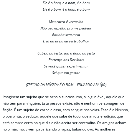
Ele é o bom, é o bom, é o bom
Ele é o bom, é o bom, é o bom
Meu carro é vermelho
Não uso espelho pra me pentear
Botinha sem meia
E só na areia eu sei trabalhar
Cabelo na testa, sou o dono da festa
Pertenço aos Dez Mais
Se você quiser experimentar
Sei que vai gostar
(TRECHO DA MÚSICA: É O BOM – EDUARDO ARAÚJO)
Imaginem um sujeito que se acha o suprassumo, o inigualável, aquele que
não tem para ninguém. Esta pessoa existe, não é nenhum personagem de
ficção. É um sujeito de carne e osso, com sangue nas veias. Esse é o Nininho,
o boa pinta, o sedutor, aquele que sabe de tudo, que arrota erudição, que
está sempre certo no que diz e não aceita ser contradito. Os amigos acham-
no o máximo, vivem paparicando o rapaz, babando ovo. As mulheres