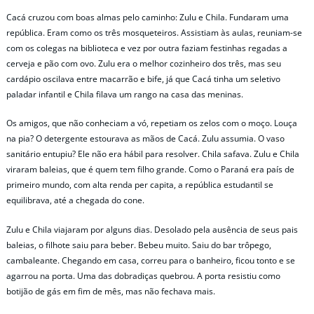
Cacá cruzou com boas almas pelo caminho: Zulu e Chila. Fundaram uma
república. Eram como os três mosqueteiros. Assistiam às aulas, reuniam-se
com os colegas na biblioteca e vez por outra faziam festinhas regadas a
cerveja e pão com ovo. Zulu era o melhor cozinheiro dos três, mas seu
cardápio oscilava entre macarrão e bife, já que Cacá tinha um seletivo
paladar infantil e Chila filava um rango na casa das meninas.
Os amigos, que não conheciam a vó, repetiam os zelos com o moço. Louça
na pia? O detergente estourava as mãos de Cacá. Zulu assumia. O vaso
sanitário entupiu? Ele não era hábil para resolver. Chila safava. Zulu e Chila
viraram baleias, que é quem tem filho grande. Como o Paraná era país de
primeiro mundo, com alta renda per capita, a república estudantil se
equilibrava, até a chegada do cone.
Zulu e Chila viajaram por alguns dias. Desolado pela ausência de seus pais
baleias, o filhote saiu para beber. Bebeu muito. Saiu do bar trôpego,
cambaleante. Chegando em casa, correu para o banheiro, ficou tonto e se
agarrou na porta. Uma das dobradiças quebrou. A porta resistiu como
botijão de gás em fim de mês, mas não fechava mais.