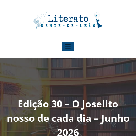
Pular
para
o
conteúdo
Literato Dente-de-leão
Para onde o vento nos levar!
Edição 30 – O Joselito
nosso de cada dia – Junho
2026