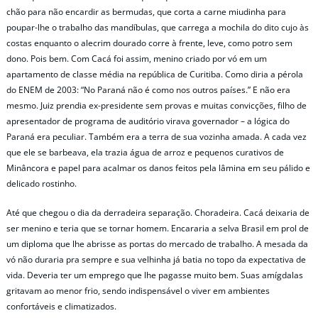
chão para não encardir as bermudas, que corta a carne miudinha para
poupar-lhe o trabalho das mandíbulas, que carrega a mochila do dito cujo às
costas enquanto o alecrim dourado corre à frente, leve, como potro sem
dono. Pois bem. Com Cacá foi assim, menino criado por vó em um
apartamento de classe média na república de Curitiba. Como diria a pérola
do ENEM de 2003: “No Paraná não é como nos outros países.” E não era
mesmo. Juiz prendia ex-presidente sem provas e muitas convicções, filho de
apresentador de programa de auditório virava governador – a lógica do
Paraná era peculiar. Também era a terra de sua vozinha amada. A cada vez
que ele se barbeava, ela trazia água de arroz e pequenos curativos de
Minâncora e papel para acalmar os danos feitos pela lâmina em seu pálido e
delicado rostinho.
Até que chegou o dia da derradeira separação. Choradeira. Cacá deixaria de
ser menino e teria que se tornar homem. Encararia a selva Brasil em prol de
um diploma que lhe abrisse as portas do mercado de trabalho. A mesada da
vó não duraria pra sempre e sua velhinha já batia no topo da expectativa de
vida. Deveria ter um emprego que lhe pagasse muito bem. Suas amígdalas
gritavam ao menor frio, sendo indispensável o viver em ambientes
confortáveis e climatizados.