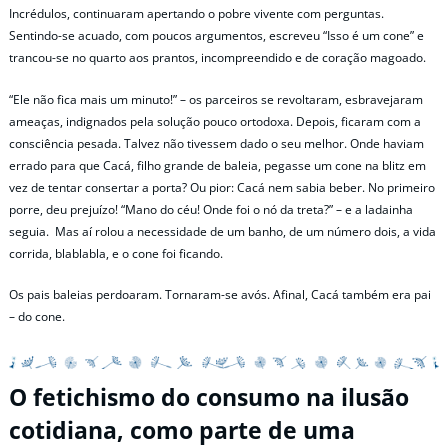
Incrédulos, continuaram apertando o pobre vivente com perguntas.
Sentindo-se acuado, com poucos argumentos, escreveu “Isso é um cone” e
trancou-se no quarto aos prantos, incompreendido e de coração magoado.
“Ele não fica mais um minuto!” – os parceiros se revoltaram, esbravejaram
ameaças, indignados pela solução pouco ortodoxa. Depois, ficaram com a
consciência pesada. Talvez não tivessem dado o seu melhor. Onde haviam
errado para que Cacá, filho grande de baleia, pegasse um cone na blitz em
vez de tentar consertar a porta? Ou pior: Cacá nem sabia beber. No primeiro
porre, deu prejuízo! “Mano do céu! Onde foi o nó da treta?” – e a ladainha
seguia. Mas aí rolou a necessidade de um banho, de um número dois, a vida
corrida, blablabla, e o cone foi ficando.
Os pais baleias perdoaram. Tornaram-se avós. Afinal, Cacá também era pai
– do cone.
O fetichismo do consumo na ilusão
cotidiana, como parte de uma