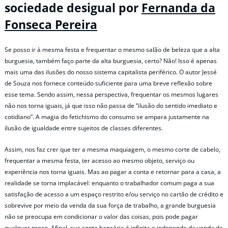
sociedade desigual por
Fernanda da
Fonseca Pereira
Se posso ir à mesma festa e frequentar o mesmo salão de beleza que a alta
burguesia, também faço parte da alta burguesia, certo? Não! Isso é apenas
mais uma das ilusões do nosso sistema capitalista periférico. O autor Jessé
de Souza nos fornece conteúdo suficiente para uma breve reflexão sobre
esse tema. Sendo assim, nessa perspectiva, frequentar os mesmos lugares
não nos torna iguais, já que isso não passa de “ilusão do sentido imediato e
cotidiano”. A magia do fetichismo do consumo se ampara justamente na
ilusão de igualdade entre sujeitos de classes diferentes.
Assim, nos faz crer que ter a mesma maquiagem, o mesmo corte de cabelo,
frequentar a mesma festa, ter acesso ao mesmo objeto, serviço ou
experiência nos torna iguais. Mas ao pagar a conta e retornar para a casa, a
realidade se torna implacável: enquanto o trabalhador comum paga a sua
satisfação de acesso a um espaço restrito e/ou serviço no cartão de crédito e
sobrevive por meio da venda da sua força de trabalho, a grande burguesia
não se preocupa em condicionar o valor das coisas, pois pode pagar
qualquer preço. Afinal, sua conta bancária é infinita e independe da venda da