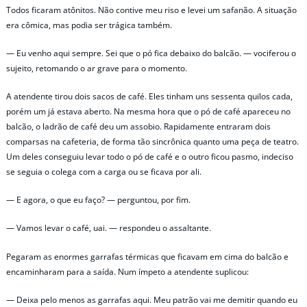
Todos ficaram atônitos. Não contive meu riso e levei um safanão. A situação
era cômica, mas podia ser trágica também.
— Eu venho aqui sempre. Sei que o pó fica debaixo do balcão. — vociferou o
sujeito, retomando o ar grave para o momento.
A atendente tirou dois sacos de café. Eles tinham uns sessenta quilos cada,
porém um já estava aberto. Na mesma hora que o pó de café apareceu no
balcão, o ladrão de café deu um assobio. Rapidamente entraram dois
comparsas na cafeteria, de forma tão sincrônica quanto uma peça de teatro.
Um deles conseguiu levar todo o pó de café e o outro ficou pasmo, indeciso
se seguia o colega com a carga ou se ficava por ali.
— E agora, o que eu faço? — perguntou, por fim.
— Vamos levar o café, uai. — respondeu o assaltante.
Pegaram as enormes garrafas térmicas que ficavam em cima do balcão e
encaminharam para a saída. Num ímpeto a atendente suplicou:
— Deixa pelo menos as garrafas aqui. Meu patrão vai me demitir quando eu