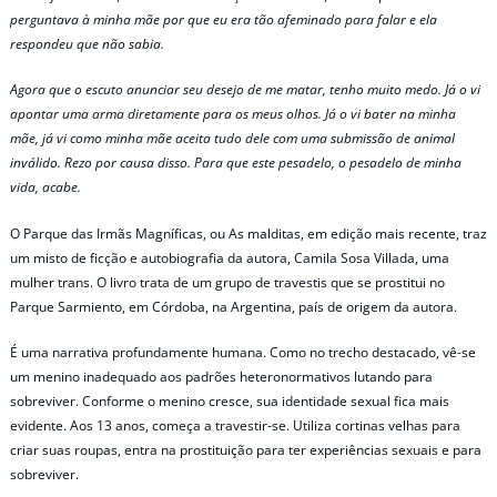
perguntava à minha mãe por que eu era tão afeminado para falar e ela
respondeu que não sabia.
Agora que o escuto anunciar seu desejo de me matar, tenho muito medo. Já o vi
apontar uma arma diretamente para os meus olhos. Já o vi bater na minha
mãe, já vi como minha mãe aceita tudo dele com uma submissão de animal
inválido. Rezo por causa disso. Para que este pesadelo, o pesadelo de minha
vida, acabe.
O Parque das Irmãs Magníficas, ou As malditas, em edição mais recente, traz
um misto de ficção e autobiografia da autora, Camila Sosa Villada, uma
mulher trans. O livro trata de um grupo de travestis que se prostitui no
Parque Sarmiento, em Córdoba, na Argentina, país de origem da autora.
É uma narrativa profundamente humana. Como no trecho destacado, vê-se
um menino inadequado aos padrões heteronormativos lutando para
sobreviver. Conforme o menino cresce, sua identidade sexual fica mais
evidente. Aos 13 anos, começa a travestir-se. Utiliza cortinas velhas para
criar suas roupas, entra na prostituição para ter experiências sexuais e para
sobreviver.