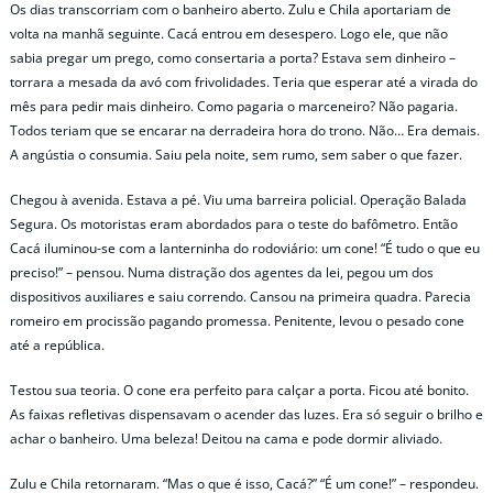
Os dias transcorriam com o banheiro aberto. Zulu e Chila aportariam de
volta na manhã seguinte. Cacá entrou em desespero. Logo ele, que não
sabia pregar um prego, como consertaria a porta? Estava sem dinheiro –
torrara a mesada da avó com frivolidades. Teria que esperar até a virada do
mês para pedir mais dinheiro. Como pagaria o marceneiro? Não pagaria.
Todos teriam que se encarar na derradeira hora do trono. Não… Era demais.
A angústia o consumia. Saiu pela noite, sem rumo, sem saber o que fazer.
Chegou à avenida. Estava a pé. Viu uma barreira policial. Operação Balada
Segura. Os motoristas eram abordados para o teste do bafômetro. Então
Cacá iluminou-se com a lanterninha do rodoviário: um cone! “É tudo o que eu
preciso!” – pensou. Numa distração dos agentes da lei, pegou um dos
dispositivos auxiliares e saiu correndo. Cansou na primeira quadra. Parecia
romeiro em procissão pagando promessa. Penitente, levou o pesado cone
até a república.
Testou sua teoria. O cone era perfeito para calçar a porta. Ficou até bonito.
As faixas refletivas dispensavam o acender das luzes. Era só seguir o brilho e
achar o banheiro. Uma beleza! Deitou na cama e pode dormir aliviado.
Zulu e Chila retornaram. “Mas o que é isso, Cacá?” “É um cone!” – respondeu.