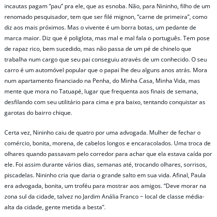
incautas pagam “pau” pra ele, que as esnoba. Não, para Nininho, filho de um
renomado pesquisador, tem que ser filé mignon, “carne de primeira”, como
diz aos mais próximos. Mas o vivente é um borra botas, um pedante de
marca maior. Diz que é poliglota, mas mal e mal fala o português. Tem pose
de rapaz rico, bem sucedido, mas não passa de um pé de chinelo que
trabalha num cargo que seu pai conseguiu através de um conhecido. O seu
carro é um automóvel popular que o papai lhe deu alguns anos atrás. Mora
num apartamento financiado na Penha, do Minha Casa, Minha Vida, mas
mente que mora no Tatuapé, lugar que frequenta aos finais de semana,
desfilando com seu utilitário para cima e pra baixo, tentando conquistar as
garotas do bairro chique.
Certa vez, Nininho caiu de quatro por uma advogada. Mulher de fechar o
comércio, bonita, morena, de cabelos longos e encaracolados. Uma troca de
olhares quando passavam pelo corredor para achar que ela estava caída por
ele. Foi assim durante vários dias, semanas até, trocando olhares, sorrisos,
piscadelas. Nininho cria que daria o grande salto em sua vida. Afinal, Paula
era advogada, bonita, um troféu para mostrar aos amigos. “Deve morar na
zona sul da cidade, talvez no Jardim Anália Franco − local de classe média-
alta da cidade, gente metida a besta”.