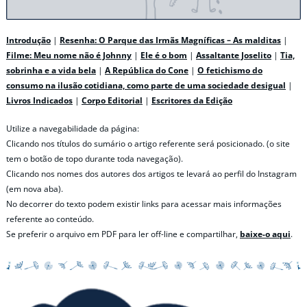
Introdução
|
Resenha: O Parque das Irmãs Magníficas – As malditas
|
Filme: Meu nome não é Johnny
|
Ele é o bom
|
Assaltante Joselito
|
Tia,
sobrinha e a vida bela
|
A República do Cone
|
O fetichismo do
consumo na ilusão cotidiana, como parte de uma sociedade desigual
|
Livros Indicados
|
Corpo Editorial
|
Escritores da Edição
Utilize a navegabilidade da página:
Clicando nos títulos do sumário o artigo referente será posicionado. (o site
tem o botão de topo durante toda navegação).
Clicando nos nomes dos autores dos artigos te levará ao perfil do Instagram
(em nova aba).
No decorrer do texto podem existir links para acessar mais informações
referente ao conteúdo.
Se preferir o arquivo em PDF para ler off-line e compartilhar,
baixe-o aqui
.