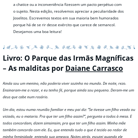
a chatice ou a inconveniência fizessem um pacto perpétuo com
o sujeito. Nesta edição, resolvemos apreciar a peculiaridade dos
Joselitos. Escrevemos textos em sua maioria bem humorados
porque há de se rir desse exército que carece de semancol.
Desejamos uma boa leitura!
Livro: O Parque das Irmãs Magníficas
– As malditas por
Daiane Carrasco
Ainda sou um menino, não poderia viver sozinho no mundo. De noite, rezo.
Ensinaram-me a rezar, e eu tenho fé, porque ainda sou pequeno. Deram-me um
deus que cabe num rosário.
Um dia, estou numa reunião familiar e meu pai diz: “Se tivesse um filho veado ou
viciado, eu o mataria. Pra que ter um filho assim?”, pergunta a todos à mesa. E
todos concordam, dizem simsimsim, pra que ter um filho assim. Minha mãe
também concorda com ele. Eu, que entendo tudo o que é tecido ao redor de
minha feminidade, entendo sua ameaça. Noites atrás, escutei quando ele