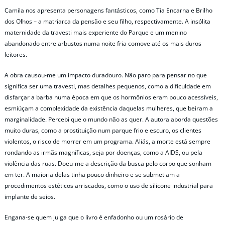
Camila nos apresenta personagens fantásticos, como Tia Encarna e Brilho
dos Olhos – a matriarca da pensão e seu filho, respectivamente. A insólita
maternidade da travesti mais experiente do Parque e um menino
abandonado entre arbustos numa noite fria comove até os mais duros
leitores.
A obra causou-me um impacto duradouro. Não paro para pensar no que
significa ser uma travesti, mas detalhes pequenos, como a dificuldade em
disfarçar a barba numa época em que os hormônios eram pouco acessíveis,
esmiúçam a complexidade da existência daquelas mulheres, que beiram a
marginalidade. Percebi que o mundo não as quer. A autora aborda questões
muito duras, como a prostituição num parque frio e escuro, os clientes
violentos, o risco de morrer em um programa. Aliás, a morte está sempre
rondando as irmãs magníficas, seja por doenças, como a AIDS, ou pela
violência das ruas. Doeu-me a descrição da busca pelo corpo que sonham
em ter. A maioria delas tinha pouco dinheiro e se submetiam a
procedimentos estéticos arriscados, como o uso de silicone industrial para
implante de seios.
Engana-se quem julga que o livro é enfadonho ou um rosário de