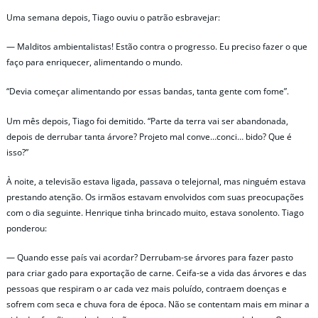
Uma semana depois, Tiago ouviu o patrão esbravejar:
— Malditos ambientalistas! Estão contra o progresso. Eu preciso fazer o que
faço para enriquecer, alimentando o mundo.
“Devia começar alimentando por essas bandas, tanta gente com fome”.
Um mês depois, Tiago foi demitido. “Parte da terra vai ser abandonada,
depois de derrubar tanta árvore? Projeto mal conve…conci… bido? Que é
isso?”
À noite, a televisão estava ligada, passava o telejornal, mas ninguém estava
prestando atenção. Os irmãos estavam envolvidos com suas preocupações
com o dia seguinte. Henrique tinha brincado muito, estava sonolento. Tiago
ponderou:
— Quando esse país vai acordar? Derrubam-se árvores para fazer pasto
para criar gado para exportação de carne. Ceifa-se a vida das árvores e das
pessoas que respiram o ar cada vez mais poluído, contraem doenças e
sofrem com seca e chuva fora de época. Não se contentam mais em minar a