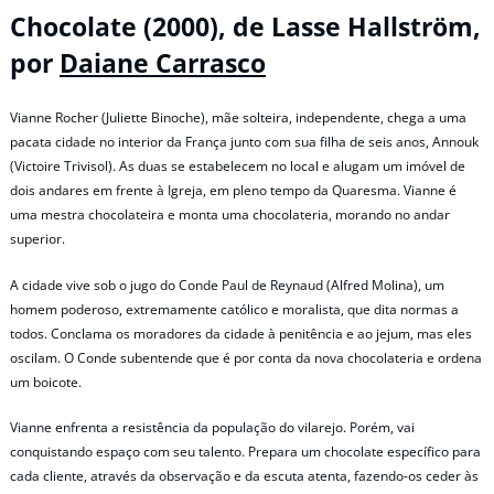
Chocolate (2000), de Lasse Hallström,
por
Daiane Carrasco
Vianne Rocher (Juliette Binoche), mãe solteira, independente, chega a uma
pacata cidade no interior da França junto com sua filha de seis anos, Annouk
(Victoire Trivisol). As duas se estabelecem no local e alugam um imóvel de
dois andares em frente à Igreja, em pleno tempo da Quaresma. Vianne é
uma mestra chocolateira e monta uma chocolateria, morando no andar
superior.
A cidade vive sob o jugo do Conde Paul de Reynaud (Alfred Molina), um
homem poderoso, extremamente católico e moralista, que dita normas a
todos. Conclama os moradores da cidade à penitência e ao jejum, mas eles
oscilam. O Conde subentende que é por conta da nova chocolateria e ordena
um boicote.
Vianne enfrenta a resistência da população do vilarejo. Porém, vai
conquistando espaço com seu talento. Prepara um chocolate específico para
cada cliente, através da observação e da escuta atenta, fazendo-os ceder às