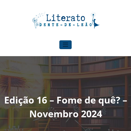
Pular
para
o
conteúdo
Literato Dente-de-leão
Para onde o vento nos levar!
Edição 16 – Fome de quê? –
Novembro 2024