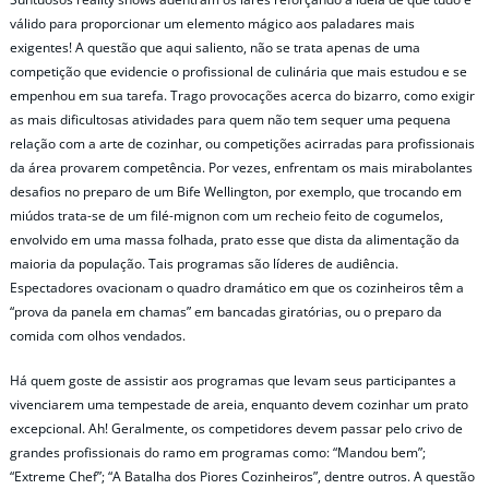
válido para proporcionar um elemento mágico aos paladares mais
exigentes! A questão que aqui saliento, não se trata apenas de uma
competição que evidencie o profissional de culinária que mais estudou e se
empenhou em sua tarefa. Trago provocações acerca do bizarro, como exigir
as mais dificultosas atividades para quem não tem sequer uma pequena
relação com a arte de cozinhar, ou competições acirradas para profissionais
da área provarem competência. Por vezes, enfrentam os mais mirabolantes
desafios no preparo de um Bife Wellington, por exemplo, que trocando em
miúdos trata-se de um filé-mignon com um recheio feito de cogumelos,
envolvido em uma massa folhada, prato esse que dista da alimentação da
maioria da população. Tais programas são líderes de audiência.
Espectadores ovacionam o quadro dramático em que os cozinheiros têm a
“prova da panela em chamas” em bancadas giratórias, ou o preparo da
comida com olhos vendados.
Há quem goste de assistir aos programas que levam seus participantes a
vivenciarem uma tempestade de areia, enquanto devem cozinhar um prato
excepcional. Ah! Geralmente, os competidores devem passar pelo crivo de
grandes profissionais do ramo em programas como: “Mandou bem”;
“Extreme Chef”; “A Batalha dos Piores Cozinheiros”, dentre outros. A questão