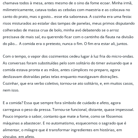
chamava todos à mesa, antes mesmo de o sino da fome ecoar. Minha irmã,
milimetricamente, catava todas as cebolas com maestria e as colocava no
canto do prato, mas o gosto… esse ela saboreava. A cozinha era uma festa:
risos misturados ao estalar das tampas de panelas, meus primos disputando
colheradas de massa crua de bolo, minha avó debatendo se o arroz
precisava de mais sal, eu querendo ficar com o cantinho da flauta na divisão
do pão… A comida era o pretexto, nunca o fim. O fim era estar ali, juntos.
Com o tempo, o vapor dos cozimentos cedeu lugar à luz fria do micro-ondas.
As conversas foram substituídas pelo som solitário do timer avisando que a
comida estava pronta e as mãos, antes cúmplices no preparo, agora
deslizavam distraídas pelas telas enquanto mastigavam distrações.
Cozinhar, que era verbo coletivo, tornou-se ato solitário, e, em muitos casos,
nem isso.
E a comida? Essa que sempre fora símbolo de cuidado e afeto, agora
carregava o peso da pressa. Tornou-se funcional, distante, quase impessoal.
Pouco importa o sabor, contanto que mate a fome, como se fôssemos
máquinas a abastecer. E no automatismo, esquecemos o sagrado que é
alimentar, o milagre que é transformar ingredientes em histórias, em
vínculos, em afeto.