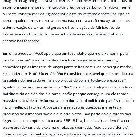
imagem do agronegócio sustentável, trazendo investimentos e parcerias ao
setor, principalmente no mercado de créditos de carbono. Paradoxalmente,
a Frente Parlamentar da Agropecuária está na vertente oposta: insurge-se
contra qualquer movimento ambientalista, contra a reforma agrária, contra
a demarcação de terras indígenas e dificulta ações do Ministérios do
Trabalho e dos Direitos Humanos e Cidadania no combate ao trabalho
escravo nas fazendas.
Em uma enquete: “Você apoia que um fazendeiro queime o Pantanal para
produzir carne?” possivelmente os eleitores da geração ecofriendly,
comovidos pelas imagens de onças pantaneiras com suas patas queimadas,
responderiam “Não”. Ou então: “Você considera aceitável que um produto na
prateleira do mercado tenha sido produzido com mão-de-obra escrava?”,
igualmente ouviríamos um sonoro “Não”. Ora… Se a ideologia da bancada do
boi difere da opinião dos eleitores, então por que consegue um eleitorado
massivo, capaz de transformá-la no maior capital político do país? A resposta
inclui múltiplos fatores. A postura em relação às questões inerentes à
produção de alimentos não é o que atrai votos. Boa parte do eleitorado das
legendas que compõem a bancada BBB (Bíblia, boi e bala) se identifica com
o conservadorismo da extrema-direita, as chamadas “pautas tradicionais”,
como oposição ferrenha à legalização do aborto, ou ao casamento civil entre