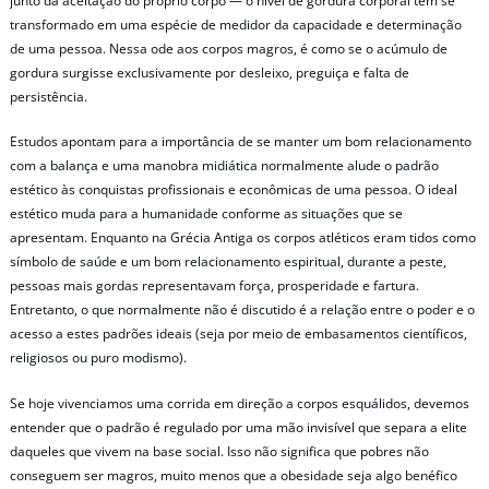
junto da aceitação do próprio corpo — o nível de gordura corporal tem se
transformado em uma espécie de medidor da capacidade e determinação
de uma pessoa. Nessa ode aos corpos magros, é como se o acúmulo de
gordura surgisse exclusivamente por desleixo, preguiça e falta de
persistência.
Estudos apontam para a importância de se manter um bom relacionamento
com a balança e uma manobra midiática normalmente alude o padrão
estético às conquistas profissionais e econômicas de uma pessoa. O ideal
estético muda para a humanidade conforme as situações que se
apresentam. Enquanto na Grécia Antiga os corpos atléticos eram tidos como
símbolo de saúde e um bom relacionamento espiritual, durante a peste,
pessoas mais gordas representavam força, prosperidade e fartura.
Entretanto, o que normalmente não é discutido é a relação entre o poder e o
acesso a estes padrões ideais (seja por meio de embasamentos científicos,
religiosos ou puro modismo).
Se hoje vivenciamos uma corrida em direção a corpos esquálidos, devemos
entender que o padrão é regulado por uma mão invisível que separa a elite
daqueles que vivem na base social. Isso não significa que pobres não
conseguem ser magros, muito menos que a obesidade seja algo benéfico