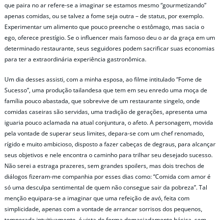
que paira no ar refere-se a imaginar se estamos mesmo “gourmetizando”
apenas comidas, ou se talvez a fome seja outra – de status, por exemplo.
Experimentar um alimento que pouco preenche o estômago, mas sacia o
ego, oferece prestígio. Se o influencer mais famoso deu o ar da graça em um
determinado restaurante, seus seguidores podem sacrificar suas economias
para ter a extraordinária experiência gastronômica.
Um dia desses assisti, com a minha esposa, ao filme intitulado “Fome de
Sucesso”, uma produção tailandesa que tem em seu enredo uma moça de
família pouco abastada, que sobrevive de um restaurante singelo, onde
comidas caseiras são servidas, uma tradição de gerações, apresenta uma
iguaria pouco aclamada na atual conjuntura, o afeto. A personagem, movida
pela vontade de superar seus limites, depara-se com um chef renomado,
rígido e muito ambicioso, disposto a fazer cabeças de degraus, para alcançar
seus objetivos e nele encontra o caminho para trilhar seu desejado sucesso.
Não serei a estraga prazeres, sem grandes spoilers, mas dois trechos de
diálogos fizeram-me companhia por esses dias como: “Comida com amor é
só uma desculpa sentimental de quem não consegue sair da pobreza”. Tal
menção equipara-se a imaginar que uma refeição de avó, feita com
simplicidade, apenas com a vontade de arrancar sorrisos dos pequenos,
temperada intuitivamente, é vista de forma demasiadamente básica, sem