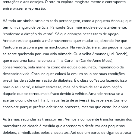
tentações e aos desejos. O roteiro explora magistralmente o contraponto
entre prazer e repressão.
Há todo um simbolismo em cada personagem, como a pequena Annouk, que
tem um canguru de pelúcia, Pantoufe. Sua mãe muda-se constantemente,
“conforme a direção do vento”. Só que crianças necessitam de apego.
Annouk resiste quando a mãe novamente quer mudar-se, dizendo-lhe que
Pantoufe está com a perna machucada. Na verdade, é ela, tão pequena, que
se sente quebrada por uma vida nômade. Ou a velha Amande (Judi Dench),
que trava uma batalha contra a filha Caroline (Carrie-Anne Moss),
conservadora, pela maneira como ela educa o seu neto, impedindo-o de
descobrir a vida. Caroline quer colocá-la em um asilo por suas condições
precárias de saúde em razão do diabetes. É o clássico “estou fazendo isso
para o seu bem”, e talvez estivesse, mas não deixa de ser a dominação
daquele que se tornou mais fraco devido à velhice. Amande recusa-se a
aceitar o controle da filha. Em sua festa de aniversário, rebela-se. Come o
chocolate porque prefere aderir aos prazeres, mesmo que custe-lhe a vida.
As tramas secundárias transcorrem. Vemos a comovente transformação dos
moradores da cidade à medida que aprendem a desfrutar dos pequenos
deleites, simbolizados pelos chocolates. Até que um barco de ciganos atraca