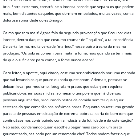
brio. Entre extremos, constrói-se a imensa parede que separa os que podem
mais, bem distantes daqueles que dormem embalados, muitas vezes, com a
dolorosa sonoridade do estômago.
Calma que tem mais! Agora falo da segunda provocação que ficou por dias
latente, dentro daquela que costumo chamar de “inquilina”, a tal consciência.
De certa forma, muita verdade “marinou” nesse outro trecho da mesma
produção: “Os pobres comem para matar a fome, mas quando se tem mais
do que o suficiente para comer, a fome nunca acaba”.
Caro leitor, o apetite, aqui citado, costuma ser ambicionado por uma manada
que vai levando os que pouco ou nada questionam. Ademais, pessoas se
deixam levar por modismo, fotografam pratos que esbanjam requinte
publicando-os em suas mídias, ao mesmo tempo em que há diversas
pessoas angustiadas, procurando restos de comida sem ter quaisquer
certezas do que comerão nas próximas horas. Enquanto houver uma grande
parcela de pessoas em situação de extrema pobreza, seria de bom tom que
continuássemos contribuindo com a indústria da futilidade e da ostentação?
Não estou condenando quem escolheu pagar mais caro por um prato
gourmetizado, assinado por um renomado chef. Todos podem fazer o que