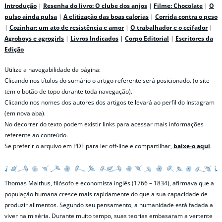
Introdução
|
Resenha do livro: O clube dos anjos
|
Filme: Chocolate
|
O
pulso ainda pulsa
|
A elitização das boas calorias
|
Corrida contra o peso
|
Cozinhar: um ato de resistência e amor
|
O trabalhador e o ceifador
|
Agroboys e agrogirls
|
Livros Indicados
|
Corpo Editorial
|
Escritores da
Edição
Utilize a navegabilidade da página:
Clicando nos títulos do sumário o artigo referente será posicionado. (o site
tem o botão de topo durante toda navegação).
Clicando nos nomes dos autores dos artigos te levará ao perfil do Instagram
(em nova aba).
No decorrer do texto podem existir links para acessar mais informações
referente ao conteúdo.
Se preferir o arquivo em PDF para ler off-line e compartilhar,
baixe-o aqui
.
Thomas Malthus, filósofo e economista inglês (1766 – 1834), afirmava que a
população humana cresce mais rapidamente do que a sua capacidade de
produzir alimentos. Segundo seu pensamento, a humanidade está fadada a
viver na miséria. Durante muito tempo, suas teorias embasaram a vertente