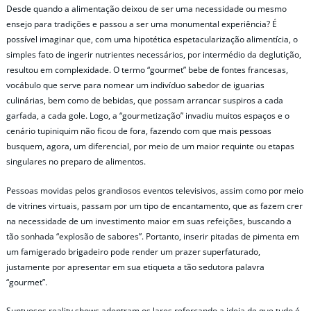
Desde quando a alimentação deixou de ser uma necessidade ou mesmo
ensejo para tradições e passou a ser uma monumental experiência? É
possível imaginar que, com uma hipotética espetacularização alimentícia, o
simples fato de ingerir nutrientes necessários, por intermédio da deglutição,
resultou em complexidade. O termo “gourmet” bebe de fontes francesas,
vocábulo que serve para nomear um indivíduo sabedor de iguarias
culinárias, bem como de bebidas, que possam arrancar suspiros a cada
garfada, a cada gole. Logo, a “gourmetização” invadiu muitos espaços e o
cenário tupiniquim não ficou de fora, fazendo com que mais pessoas
busquem, agora, um diferencial, por meio de um maior requinte ou etapas
singulares no preparo de alimentos.
Pessoas movidas pelos grandiosos eventos televisivos, assim como por meio
de vitrines virtuais, passam por um tipo de encantamento, que as fazem crer
na necessidade de um investimento maior em suas refeições, buscando a
tão sonhada “explosão de sabores”. Portanto, inserir pitadas de pimenta em
um famigerado brigadeiro pode render um prazer superfaturado,
justamente por apresentar em sua etiqueta a tão sedutora palavra
“gourmet”.
Suntuosos reality shows adentram os lares reforçando a ideia de que tudo é