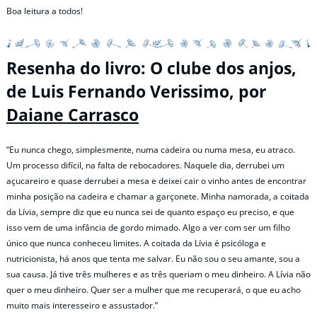
Boa leitura a todos!
Resenha do livro: O clube dos anjos,
de Luis Fernando Verissimo, por
Daiane Carrasco
“Eu nunca chego, simplesmente, numa cadeira ou numa mesa, eu atraco.
Um processo difícil, na falta de rebocadores. Naquele dia, derrubei um
açucareiro e quase derrubei a mesa e deixei cair o vinho antes de encontrar
minha posição na cadeira e chamar a garçonete. Minha namorada, a coitada
da Lívia, sempre diz que eu nunca sei de quanto espaço eu preciso, e que
isso vem de uma infância de gordo mimado. Algo a ver com ser um filho
único que nunca conheceu limites. A coitada da Lívia é psicóloga e
nutricionista, há anos que tenta me salvar. Eu não sou o seu amante, sou a
sua causa. Já tive três mulheres e as três queriam o meu dinheiro. A Lívia não
quer o meu dinheiro. Quer ser a mulher que me recuperará, o que eu acho
muito mais interesseiro e assustador.”