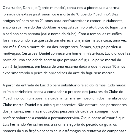
O narrador, Daniel, o “gordo mimado”, conta-nos a pitoresca e anormal
jornada de êxtase gastronômico e morte do “Clube do Picadinho”. Dez
amigos reúnem-se há 21 anos para confraternizar e comer. Inicialmente,
encontravam-se do Bar do Alberi e degustavam o prato típico do lugar, um
picadinho com banana (daí o nome do clube). Com o tempo, as reuniões
foram evoluindo, até que cada um oferecia um jantar na sua casa, uma vez
por mês. Com a morte de um dos integrantes, Ramos, o grupo perdeu a
motivação. Certa vez, Daniel conhece um homem misterioso, Lucídio, que faz
parte de uma sociedade secreta que prepara o fugu – o peixe mortal da
culinária japonesa, em busca de uma escama dada a quem passa 10 anos
experimentando o peixe de aprendizes da arte do fugu sem morrer.
A partir da entrada de Lucídio para substituir o falecido Ramos, tudo muda:
exímio cozinheiro, passa a comandar o preparo dos jantares do Clube do
Picadinho, com um porém: a cada jantar maravilhoso, um dos membros do
Clube morre. Daniel é o único que sobrevive. Não entrarei nos pormenores
dos jantares, nem nas motivações pessoais de cada personagem, que
prefere saborear a comida a permanecer vivo. O que posso afirmar é que
Luis Fernando Verissimo nos traz uma alegoria do pecado da gula: os
homens da sua ficção enchem seus estômagos na tentativa de compensar