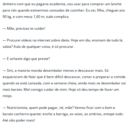
dinheiro com que eu pagaria academia, vou usar para comprar um lanche
para nós quando estivermos cansadas de cozinhar. Eu sei, filha, cheguei aos
90 kg, e com meus 1,60 m, tudo complica.
— Mãe, precisas te cuidar!
— Procurei vídeos na internet sobre dieta. Hoje em dia, ensinam de tudo lá,
sabia? Aula de qualquer coisa, é só procurar.
— E achaste algo que preste?
— Sim, a maioria manda desembalar menos e descascar mais. Só
esqueceram de falar que é bem difícil descascar, cortar e preparar a comida
quando se está cansada, com a semana cheia, ainda mais se desembalar sai
mais barato. Mal consigo cuidar de mim. Hoje só deu tempo de fazer um
miojo.
— Nutricionista, quem pode pagar, né, mãe? Vamos ficar com o bom e
barato cachorro-quente: enche a barriga, as veias, as artérias, entope tudo.
Até não poder mais!