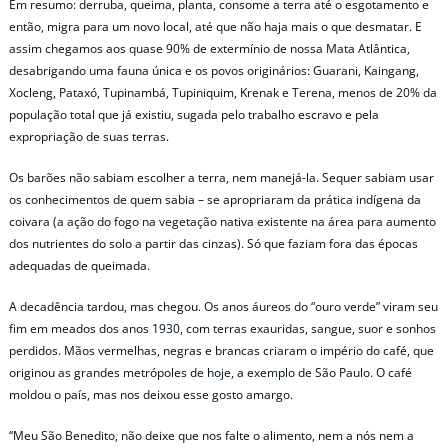
Em resumo: derruba, queima, planta, consome a terra até o esgotamento e
então, migra para um novo local, até que não haja mais o que desmatar. E
assim chegamos aos quase 90% de extermínio de nossa Mata Atlântica,
desabrigando uma fauna única e os povos originários: Guarani, Kaingang,
Xocleng, Pataxó, Tupinambá, Tupiniquim, Krenak e Terena, menos de 20% da
população total que já existiu, sugada pelo trabalho escravo e pela
expropriação de suas terras.
Os barões não sabiam escolher a terra, nem manejá-la. Sequer sabiam usar
os conhecimentos de quem sabia – se apropriaram da prática indígena da
coivara (a ação do fogo na vegetação nativa existente na área para aumento
dos nutrientes do solo a partir das cinzas). Só que faziam fora das épocas
adequadas de queimada.
A decadência tardou, mas chegou. Os anos áureos do “ouro verde” viram seu
fim em meados dos anos 1930, com terras exauridas, sangue, suor e sonhos
perdidos. Mãos vermelhas, negras e brancas criaram o império do café, que
originou as grandes metrópoles de hoje, a exemplo de São Paulo. O café
moldou o país, mas nos deixou esse gosto amargo.
“Meu São Benedito, não deixe que nos falte o alimento, nem a nós nem a