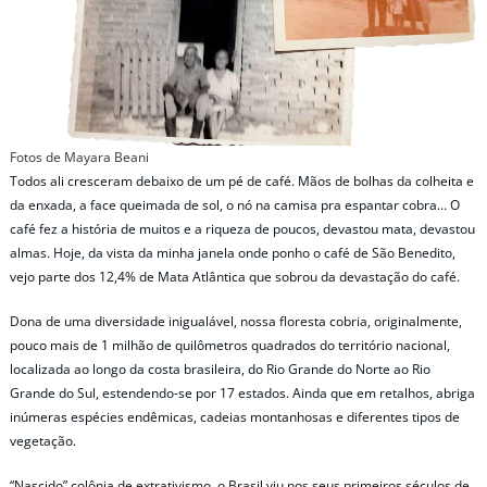
Fotos de Mayara Beani
Todos ali cresceram debaixo de um pé de café. Mãos de bolhas da colheita e
da enxada, a face queimada de sol, o nó na camisa pra espantar cobra… O
café fez a história de muitos e a riqueza de poucos, devastou mata, devastou
almas. Hoje, da vista da minha janela onde ponho o café de São Benedito,
vejo parte dos 12,4% de Mata Atlântica que sobrou da devastação do café.
Dona de uma diversidade inigualável, nossa floresta cobria, originalmente,
pouco mais de 1 milhão de quilômetros quadrados do território nacional,
localizada ao longo da costa brasileira, do Rio Grande do Norte ao Rio
Grande do Sul, estendendo-se por 17 estados. Ainda que em retalhos, abriga
inúmeras espécies endêmicas, cadeias montanhosas e diferentes tipos de
vegetação.
“Nascido” colônia de extrativismo, o Brasil viu nos seus primeiros séculos de