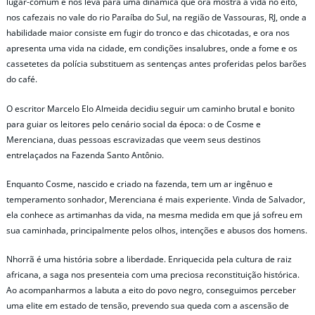
lugar-comum e nos leva para uma dinâmica que ora mostra a vida no eito,
nos cafezais no vale do rio Paraíba do Sul, na região de Vassouras, RJ, onde a
habilidade maior consiste em fugir do tronco e das chicotadas, e ora nos
apresenta uma vida na cidade, em condições insalubres, onde a fome e os
cassetetes da polícia substituem as sentenças antes proferidas pelos barões
do café.
O escritor Marcelo Elo Almeida decidiu seguir um caminho brutal e bonito
para guiar os leitores pelo cenário social da época: o de Cosme e
Merenciana, duas pessoas escravizadas que veem seus destinos
entrelaçados na Fazenda Santo Antônio.
Enquanto Cosme, nascido e criado na fazenda, tem um ar ingênuo e
temperamento sonhador, Merenciana é mais experiente. Vinda de Salvador,
ela conhece as artimanhas da vida, na mesma medida em que já sofreu em
sua caminhada, principalmente pelos olhos, intenções e abusos dos homens.
Nhorrã é uma história sobre a liberdade. Enriquecida pela cultura de raiz
africana, a saga nos presenteia com uma preciosa reconstituição histórica.
Ao acompanharmos a labuta a eito do povo negro, conseguimos perceber
uma elite em estado de tensão, prevendo sua queda com a ascensão de