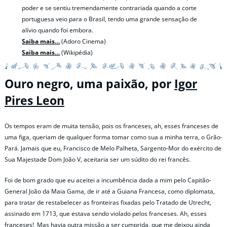
poder e se sentiu tremendamente contrariada quando a corte
portuguesa veio para o Brasil, tendo uma grande sensação de
alívio quando foi embora.
Saiba mais…
(Adoro Cinema)
Saiba mais…
(Wikipédia)
Ouro negro, uma paixão, por
Igor
Pires Leon
Os tempos eram de muita tensão, pois os franceses, ah, esses franceses de
uma figa, queriam de qualquer forma tomar como sua a minha terra, o Grão-
Pará. Jamais que eu, Francisco de Melo Palheta, Sargento-Mor do exército de
Sua Majestade Dom João V, aceitaria ser um súdito do rei francês.
Foi de bom grado que eu aceitei a incumbência dada a mim pelo Capitão-
General João da Maia Gama, de ir até a Guiana Francesa, como diplomata,
para tratar de restabelecer as fronteiras fixadas pelo Tratado de Utrecht,
assinado em 1713, que estava sendo violado pelos franceses. Ah, esses
franceses! Mas havia outra missão a ser cumprida, que me deixou ainda