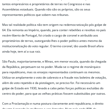
tantos empresários e proprietários de terras no Congresso e nas
Assembleias estaduais. Quando não são os próprios, são os seus
representantes políticos que sobem nas tribunas.
Mas tal realidade política não tem origem na redemocratização pós golpe de
64. Ela remonta ao Império, quando, para conter rebeliões e revoltas no país
recém-liberto de Portugal, foi criado o cargo de coronel e atribuído aos
proprietários de terras, outorgando-lhes o poder político antes mesmo da
institucionalização do voto regular. O termo coronel, tão usado Brasil afora
ainda hoje, tem aí a sua raiz.
São Paulo, majoritariamente, e Minas, em menor escala, quando da chegada
da República, perpetuam-se no poder. Muda-se o regime de monárquico
para republicano, mas os ensejos representados continuam os mesmos.
Utiliza-se amplamente o voto de cabresto e a fraude nos boletins de votação,
além do voto repetido e da pistolagem, se preciso for. Foi necessário um
golpe de Estado em 1930, levado a cabo pelas forças políticas excluídas do
centro do poder, para que as velhas práticas fossem substituídas por outras.
Com a Proclamação e numa postura claramente anti-republicana, o direito
do voto é negado às mulheres e aos iletrados. Num país onde 80% da