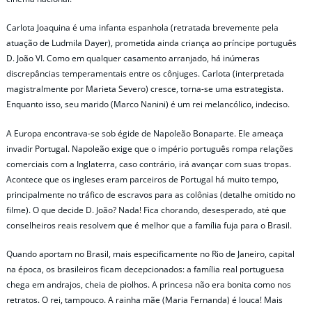
Carlota Joaquina é uma infanta espanhola (retratada brevemente pela
atuação de Ludmila Dayer), prometida ainda criança ao príncipe português
D. João VI. Como em qualquer casamento arranjado, há inúmeras
discrepâncias temperamentais entre os cônjuges. Carlota (interpretada
magistralmente por Marieta Severo) cresce, torna-se uma estrategista.
Enquanto isso, seu marido (Marco Nanini) é um rei melancólico, indeciso.
A Europa encontrava-se sob égide de Napoleão Bonaparte. Ele ameaça
invadir Portugal. Napoleão exige que o império português rompa relações
comerciais com a Inglaterra, caso contrário, irá avançar com suas tropas.
Acontece que os ingleses eram parceiros de Portugal há muito tempo,
principalmente no tráfico de escravos para as colônias (detalhe omitido no
filme). O que decide D. João? Nada! Fica chorando, desesperado, até que
conselheiros reais resolvem que é melhor que a família fuja para o Brasil.
Quando aportam no Brasil, mais especificamente no Rio de Janeiro, capital
na época, os brasileiros ficam decepcionados: a família real portuguesa
chega em andrajos, cheia de piolhos. A princesa não era bonita como nos
retratos. O rei, tampouco. A rainha mãe (Maria Fernanda) é louca! Mais