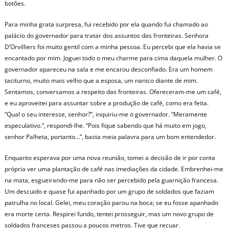
botões.
Para minha grata surpresa, fui recebido por ela quando fui chamado ao
palácio do governador para tratar dos assuntos das fronteiras. Senhora
D’Orvilliers foi muito gentil com a minha pessoa. Eu percebi que ela havia se
encantado por mim. Joguei todo o meu charme para cima daquela mulher. O
governador apareceu na sala e me encarou desconfiado. Era um homem
taciturno, muito mais velho que a esposa, um nanico diante de mim.
Sentamos, conversamos a respeito das fronteiras. Ofereceram-me um café,
e eu aproveitei para assuntar sobre a produção de café, como era feita.
“Qual o seu interesse, senhor?”, inquiriu-me o governador. “Meramente
especulativo.”, respondi-lhe. “Pois fique sabendo que há muito em jogo,
senhor Palheta, portanto…”, basta meia palavra para um bom entendedor.
Enquanto esperava por uma nova reunião, tomei a decisão de ir por conta
própria ver uma plantação de café nas imediações da cidade. Embrenhei-me
na mata, esgueirando-me para não ser percebido pela guarnição francesa.
Um descuido e quase fui apanhado por um grupo de soldados que faziam
patrulha no local. Gelei, meu coração parou na boca; se eu fosse apanhado
era morte certa. Respirei fundo, tentei prosseguir, mas um novo grupo de
soldados franceses passou a poucos metros. Tive que recuar.