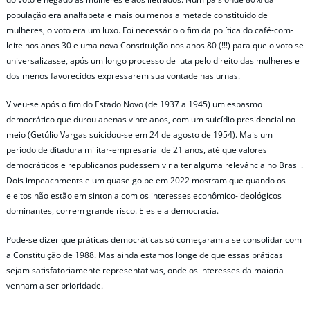
população era analfabeta e mais ou menos a metade constituído de
mulheres, o voto era um luxo. Foi necessário o fim da política do café-com-
leite nos anos 30 e uma nova Constituição nos anos 80 (!!!) para que o voto se
universalizasse, após um longo processo de luta pelo direito das mulheres e
dos menos favorecidos expressarem sua vontade nas urnas.
Viveu-se após o fim do Estado Novo (de 1937 a 1945) um espasmo
democrático que durou apenas vinte anos, com um suicídio presidencial no
meio (Getúlio Vargas suicidou-se em 24 de agosto de 1954). Mais um
período de ditadura militar-empresarial de 21 anos, até que valores
democráticos e republicanos pudessem vir a ter alguma relevância no Brasil.
Dois impeachments e um quase golpe em 2022 mostram que quando os
eleitos não estão em sintonia com os interesses econômico-ideológicos
dominantes, correm grande risco. Eles e a democracia.
Pode-se dizer que práticas democráticas só começaram a se consolidar com
a Constituição de 1988. Mas ainda estamos longe de que essas práticas
sejam satisfatoriamente representativas, onde os interesses da maioria
venham a ser prioridade.