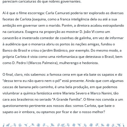
pareciam caricaturas do que nobres governantes.
Aí é que o filme escorrega: Carla Camurati poderia ter explorado as diversas
facetas de Carlota Joaquina, como a franca inteligência dela ou até a sua
ambição em governar sem o marido. Porém, a diretora acabou extrapolando
na caricatura. Exagera na proporção ao mostrar D. João VI como um
canastrão e inveterado comedor de coxinhas de galinha, em vez de informar
à audiência que o monarca abriu os portos às nações amigas, fundou o
Banco do Brasil e criou o Jardim Botânico, por exemplo. Do mesmo modo, a
própria Carlota é vista como uma ninfomaníaca que detestava o Brasil, bem
como D. Pedro I (Marcos Palmeira), mulherengo e hedonista.
O final, claro, nós sabemos: a famosa cena em que ela bate os sapatos e diz
“dessa terra eu não quero nem o pó!” está presente. Ainda que com algumas
cascas de banana pelo caminho, é uma bela produção, em que podemos
vislumbrar a química fantástica entre Marieta Severo e Marco Nanini, tão
cara aos brasileiros no seriado “A Grande Família”. O filme nos convida a um
questionamento pertinente aos nossos dias: somos Carlota, que bate o
sapato ao ir embora, ou optamos por ficar e dar o nosso melhor?