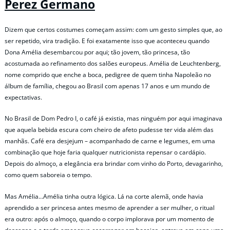
Perez Germano
Dizem que certos costumes começam assim: com um gesto simples que, ao
ser repetido, vira tradição. E foi exatamente isso que aconteceu quando
Dona Amélia desembarcou por aqui; tão jovem, tão princesa, tão
acostumada ao refinamento dos salões europeus. Amélia de Leuchtenberg,
nome comprido que enche a boca, pedigree de quem tinha Napoleão no
álbum de família, chegou ao Brasil com apenas 17 anos e um mundo de
expectativas.
No Brasil de Dom Pedro I, o café já existia, mas ninguém por aqui imaginava
que aquela bebida escura com cheiro de afeto pudesse ter vida além das
manhãs. Café era desjejum – acompanhado de carne e legumes, em uma
combinação que hoje faria qualquer nutricionista repensar o cardápio.
Depois do almoço, a elegância era brindar com vinho do Porto, devagarinho,
como quem saboreia o tempo.
Mas Amélia…Amélia tinha outra lógica. Lá na corte alemã, onde havia
aprendido a ser princesa antes mesmo de aprender a ser mulher, o ritual
era outro: após o almoço, quando o corpo implorava por um momento de