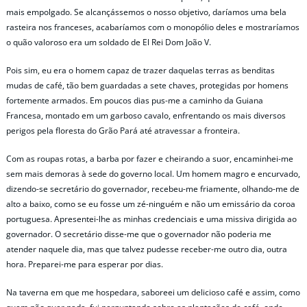
mais empolgado. Se alcançássemos o nosso objetivo, daríamos uma bela
rasteira nos franceses, acabaríamos com o monopólio deles e mostraríamos
o quão valoroso era um soldado de El Rei Dom João V.
Pois sim, eu era o homem capaz de trazer daquelas terras as benditas
mudas de café, tão bem guardadas a sete chaves, protegidas por homens
fortemente armados. Em poucos dias pus-me a caminho da Guiana
Francesa, montado em um garboso cavalo, enfrentando os mais diversos
perigos pela floresta do Grão Pará até atravessar a fronteira.
Com as roupas rotas, a barba por fazer e cheirando a suor, encaminhei-me
sem mais demoras à sede do governo local. Um homem magro e encurvado,
dizendo-se secretário do governador, recebeu-me friamente, olhando-me de
alto a baixo, como se eu fosse um zé-ninguém e não um emissário da coroa
portuguesa. Apresentei-lhe as minhas credenciais e uma missiva dirigida ao
governador. O secretário disse-me que o governador não poderia me
atender naquele dia, mas que talvez pudesse receber-me outro dia, outra
hora. Preparei-me para esperar por dias.
Na taverna em que me hospedara, saboreei um delicioso café e assim, como