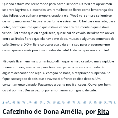
Quando estava me preparando para partir, senhora D’Orvilliers aproximou-
se entre lágrimas, e estendeu um ramalhete de flores como lembrança dos
dias felizes que eu havia proporcionado a ela. “Você vai sempre se lembrar
de mim, meu amor.” Aspirei o perfume e estremeci. Olhei para um lado, para
outro, certifiquei-me que o que estava vendo era realmente o que estava
vendo. Foi então que eu engoli seco, quase caí do cavalo literalmente ao ver
entre as lindas flores que ela havia me dado, mudas e algumas sementes de
café. Senhora D’Orvilliers colocara sua vida em risco para presentear-me
com o que era mais precioso, mudas de café! Tudo isso por amor a mim!
Não quis ficar nem mais um minuto ali. Toquei o meu cavalo o mais rápido e
fui-me embora, sem olhar para trás nem para os lados, com medo de
alguém desconfiar de algo. O coração na boca, a respiração suspensa. Só
fiquei sossegado depois que atravessei a fronteira dias depois. Um
contentamento danado. Passamos a perna nos franceses. Ou vai por bem,
ou vai por mal. Dessa vez foi por amor, amor com gosto de café.
Cafezinho de Dona Amélia, por
Rita