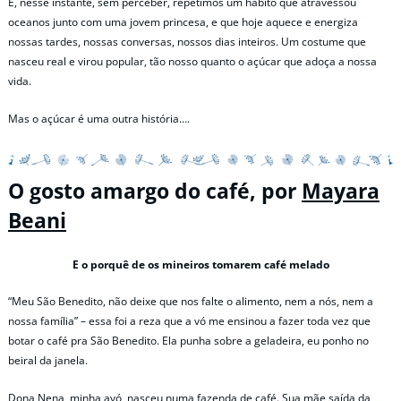
E, nesse instante, sem perceber, repetimos um hábito que atravessou
oceanos junto com uma jovem princesa, e que hoje aquece e energiza
nossas tardes, nossas conversas, nossos dias inteiros. Um costume que
nasceu real e virou popular, tão nosso quanto o açúcar que adoça a nossa
vida.
Mas o açúcar é uma outra história….
O gosto amargo do café, por
Mayara
Beani
E o porquê de os mineiros tomarem café melado
“Meu São Benedito, não deixe que nos falte o alimento, nem a nós, nem a
nossa família” – essa foi a reza que a vó me ensinou a fazer toda vez que
botar o café pra São Benedito. Ela punha sobre a geladeira, eu ponho no
beiral da janela.
Dona Nena, minha avó, nasceu numa fazenda de café. Sua mãe saída da