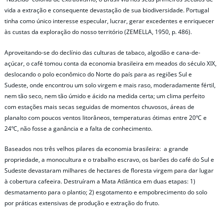
vida a extração e consequente devastação de sua biodiversidade. Portugal
tinha como único interesse especular, lucrar, gerar excedentes e enriquecer
às custas da exploração do nosso território (ZEMELLA, 1950, p. 486).
Aproveitando-se do declínio das culturas de tabaco, algodão e cana-de-
açúcar, o café tomou conta da economia brasileira em meados do século XIX,
deslocando o polo econômico do Norte do país para as regiões Sul e
Sudeste, onde encontrou um solo virgem e mais raso, moderadamente fértil,
nem tão seco, nem tão úmido e ácido na medida certa; um clima perfeito
com estações mais secas seguidas de momentos chuvosos, áreas de
planalto com poucos ventos litorâneos, temperaturas ótimas entre 20ºC e
24ºC, não fosse a ganância e a falta de conhecimento.
Baseados nos três velhos pilares da economia brasileira: a grande
propriedade, a monocultura e o trabalho escravo, os barões do café do Sul e
Sudeste devastaram milhares de hectares de floresta virgem para dar lugar
à cobertura cafeeira. Destruíram a Mata Atlântica em duas etapas: 1)
desmatamento para o plantio; 2) esgotamento e empobrecimento do solo
por práticas extensivas de produção e extração do fruto.