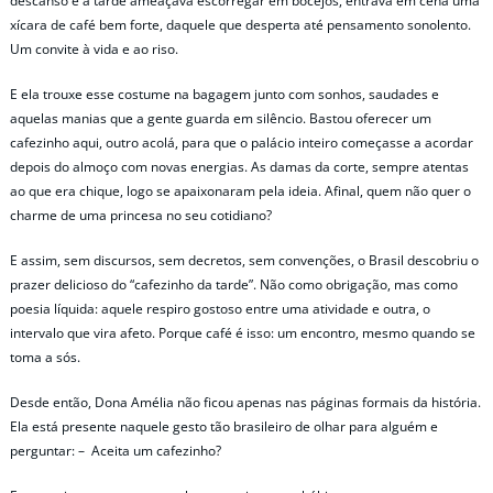
descanso e a tarde ameaçava escorregar em bocejos, entrava em cena uma
xícara de café bem forte, daquele que desperta até pensamento sonolento.
Um convite à vida e ao riso.
E ela trouxe esse costume na bagagem junto com sonhos, saudades e
aquelas manias que a gente guarda em silêncio. Bastou oferecer um
cafezinho aqui, outro acolá, para que o palácio inteiro começasse a acordar
depois do almoço com novas energias. As damas da corte, sempre atentas
ao que era chique, logo se apaixonaram pela ideia. Afinal, quem não quer o
charme de uma princesa no seu cotidiano?
E assim, sem discursos, sem decretos, sem convenções, o Brasil descobriu o
prazer delicioso do “cafezinho da tarde”. Não como obrigação, mas como
poesia líquida: aquele respiro gostoso entre uma atividade e outra, o
intervalo que vira afeto. Porque café é isso: um encontro, mesmo quando se
toma a sós.
Desde então, Dona Amélia não ficou apenas nas páginas formais da história.
Ela está presente naquele gesto tão brasileiro de olhar para alguém e
perguntar: – Aceita um cafezinho?