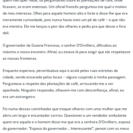
quem não quer nada, fui perguntando sobre as plantações de café, onde
ficavam, se eram extensas. Um oficial francês perguntou-me qual o motivo
de meu interesse. Olhei para aquele homem alto e forte e disse-lhe que era
meramente curiosidade, pois nunca havia visto um pé de café − o que não
era mentira. Ele me lançou o pior dos olhares e pediu pra que desse o fora
dali.
O governador da Guiana Francesa, o senhor D’Orvilliers, dificultou ao
máximo o nosso encontro. Afinal, eu estava lá para exigir que ele respeitasse
as nossas fronteiras.
Enquanto esperava, perambulava aqui e acolá pelas ruas estreitas da
cidade, sendo encarado pelos locais − alguns cuspindo à minha passagem.
Perguntava a respeito das plantações de café, arriscando-me a ser
apanhado. Ninguém respondia, olhavam-me com desconfiança, afinal, eu
era um estrangeiro.
Foi numa dessas caminhadas que troquei olhares com uma mulher que me
abriu um largo e encantador sorriso. Questionei a um vendedor ambulante
quem era aquela e o homem disse-me que era a senhora D’Orvilliers, esposa
do governador. “Esposa do governador… Interessante!”, pensei com os meus