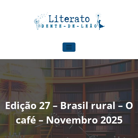
Pular
para
o
conteúdo
Literato Dente-de-leão
Para onde o vento nos levar!
Edição 27 – Brasil rural – O
café – Novembro 2025