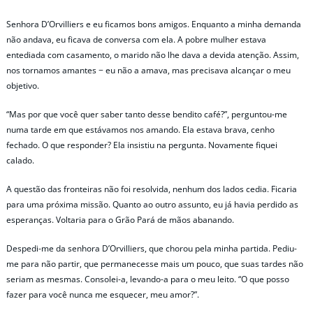
Senhora D’Orvilliers e eu ficamos bons amigos. Enquanto a minha demanda
não andava, eu ficava de conversa com ela. A pobre mulher estava
entediada com casamento, o marido não lhe dava a devida atenção. Assim,
nos tornamos amantes − eu não a amava, mas precisava alcançar o meu
objetivo.
“Mas por que você quer saber tanto desse bendito café?”, perguntou-me
numa tarde em que estávamos nos amando. Ela estava brava, cenho
fechado. O que responder? Ela insistiu na pergunta. Novamente fiquei
calado.
A questão das fronteiras não foi resolvida, nenhum dos lados cedia. Ficaria
para uma próxima missão. Quanto ao outro assunto, eu já havia perdido as
esperanças. Voltaria para o Grão Pará de mãos abanando.
Despedi-me da senhora D’Orvilliers, que chorou pela minha partida. Pediu-
me para não partir, que permanecesse mais um pouco, que suas tardes não
seriam as mesmas. Consolei-a, levando-a para o meu leito. “O que posso
fazer para você nunca me esquecer, meu amor?”.