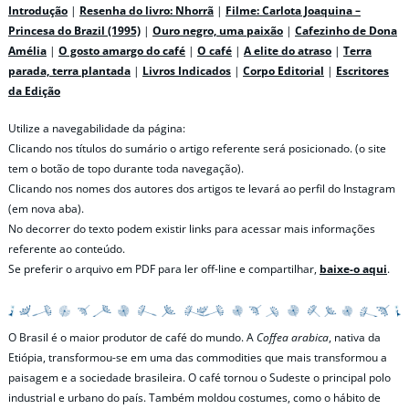
Introdução
|
Resenha do livro: Nhorrã
|
Filme: Carlota Joaquina –
Princesa do Brazil (1995)
|
Ouro negro, uma paixão
|
Cafezinho de Dona
Amélia
|
O gosto amargo do café
|
O café
|
A elite do atraso
|
Terra
parada, terra plantada
|
Livros Indicados
|
Corpo Editorial
|
Escritores
da Edição
Utilize a navegabilidade da página:
Clicando nos títulos do sumário o artigo referente será posicionado. (o site
tem o botão de topo durante toda navegação).
Clicando nos nomes dos autores dos artigos te levará ao perfil do Instagram
(em nova aba).
No decorrer do texto podem existir links para acessar mais informações
referente ao conteúdo.
Se preferir o arquivo em PDF para ler off-line e compartilhar,
baixe-o aqui
.
O Brasil é o maior produtor de café do mundo. A
Coffea arabica
, nativa da
Etiópia, transformou-se em uma das commodities que mais transformou a
paisagem e a sociedade brasileira. O café tornou o Sudeste o principal polo
industrial e urbano do país. Também moldou costumes, como o hábito de