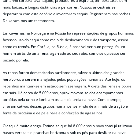
tamanho corporal avantajado, predadores à espreita, temperaturas bem
mais baixas, e longas distâncias a percorrer. Nossos ancestrais se
depararam com este cenário e inventaram esquis. Registraram nas rochas.
Deixaram-nos um testamento.
Em cavernas na Noruega e na Rússia há representações de grupos humanos
fazendo uso do esqui como meio de deslocamento e de transporte, assim
como os trenós. Em Carélia, na Rússia, é possível ver num petroglifo um
homem atrás de uma rena, agarrado ao seu rabo, como se quisesse ser
puxado por ela.
As renas foram domesticadas tardiamente, talvez o último dos grandes
herbívoros a serem manejados pelas populações humanas. Até hoje, os
rebanhos mantêm-se em estado semisselvagem. A dieta das renas é pobre
em sais. Há cerca de 5.000 anos, aproximavam-se dos acampamentos
atraídas pela urina e lambiam os sais de ureia na neve. Com o tempo,
viraram cativas desses grupos humanos, servindo de animais de tração e
fonte de proteína e de pele para a confecção de agasalhos.
O esqui é muito antigo. Estima-se que há 8.000 anos o povo sami já utilizava
hastes verticais e pranchas horizontais sob os pés para deslizar na neve,