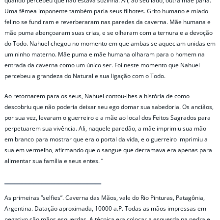
quando percebeu que não estava sozinha. Ali, ao seu lado, outra mãe paria.
Uma fêmea imponente também paria seus filhotes. Grito humano e miado
felino se fundiram e reverberaram nas paredes da caverna. Mãe humana e
mãe puma abençoaram suas crias, e se olharam com a ternura e a devoção
do Todo. Nahuel chegou no momento em que ambas se aqueciam unidas em
um ninho materno. Mãe puma e mãe humana olharam para o homem na
entrada da caverna como um único ser. Foi neste momento que Nahuel
percebeu a grandeza do Natural e sua ligação com o Todo.
Ao retornarem para os seus, Nahuel contou-lhes a história de como
descobriu que não poderia deixar seu ego domar sua sabedoria. Os anciãos,
por sua vez, levaram o guerreiro e a mãe ao local dos Feitos Sagrados para
perpetuarem sua vivência. Ali, naquele paredão, a mãe imprimiu sua mão
em branco para mostrar que era o portal da vida, e o guerreiro imprimiu a
sua em vermelho, afirmando que o sangue que derramava era apenas para
alimentar sua família e seus entes. “
As primeiras “selfies”. Caverna das Mãos, vale do Rio Pinturas, Patagônia,
Argentina. Datação aproximada, 10000 a.P. Todas as mãos impressas em
negativo são mãos esquerdas. A técnica era colocar a esquerda na pedra e