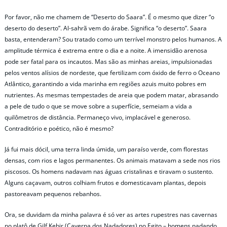
Por favor, não me chamem de “Deserto do Saara”. É o mesmo que dizer “o
deserto do deserto”. Al-sahrã vem do árabe. Significa “o deserto”. Saara
basta, entenderam? Sou tratado como um terrível monstro pelos humanos. A
amplitude térmica é extrema entre o dia e a noite. A imensidão arenosa
pode ser fatal para os incautos. Mas são as minhas areias, impulsionadas
pelos ventos alísios de nordeste, que fertilizam com óxido de ferro o Oceano
Atlântico, garantindo a vida marinha em regiões azuis muito pobres em
nutrientes. As mesmas tempestades de areia que podem matar, abrasando
a pele de tudo o que se move sobre a superfície, semeiam a vida a
quilômetros de distância. Permaneço vivo, implacável e generoso.
Contraditório e poético, não é mesmo?
Já fui mais dócil, uma terra linda úmida, um paraíso verde, com florestas
densas, com rios e lagos permanentes. Os animais matavam a sede nos rios
piscosos. Os homens nadavam nas águas cristalinas e tiravam o sustento.
Alguns caçavam, outros colhiam frutos e domesticavam plantas, depois
pastoreavam pequenos rebanhos.
Ora, se duvidam da minha palavra é só ver as artes rupestres nas cavernas
no platô de Gilf Kebir (Caverna dos Nadadores) no Egito – homens nadando,