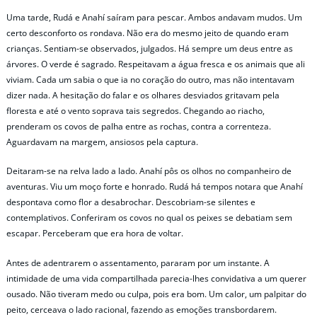
Uma tarde, Rudá e Anahí saíram para pescar. Ambos andavam mudos. Um
certo desconforto os rondava. Não era do mesmo jeito de quando eram
crianças. Sentiam-se observados, julgados. Há sempre um deus entre as
árvores. O verde é sagrado. Respeitavam a água fresca e os animais que ali
viviam. Cada um sabia o que ia no coração do outro, mas não intentavam
dizer nada. A hesitação do falar e os olhares desviados gritavam pela
floresta e até o vento soprava tais segredos. Chegando ao riacho,
prenderam os covos de palha entre as rochas, contra a correnteza.
Aguardavam na margem, ansiosos pela captura.
Deitaram-se na relva lado a lado. Anahí pôs os olhos no companheiro de
aventuras. Viu um moço forte e honrado. Rudá há tempos notara que Anahí
despontava como flor a desabrochar. Descobriam-se silentes e
contemplativos. Conferiram os covos no qual os peixes se debatiam sem
escapar. Perceberam que era hora de voltar.
Antes de adentrarem o assentamento, pararam por um instante. A
intimidade de uma vida compartilhada parecia-lhes convidativa a um querer
ousado. Não tiveram medo ou culpa, pois era bom. Um calor, um palpitar do
peito, cerceava o lado racional, fazendo as emoções transbordarem.