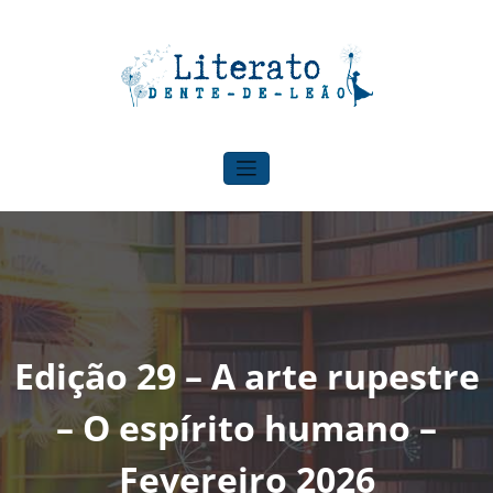
Pular
para
o
conteúdo
Literato Dente-de-leão
Para onde o vento nos levar!
Edição 29 – A arte rupestre
– O espírito humano –
Fevereiro 2026