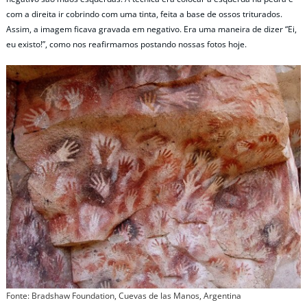
com a direita ir cobrindo com uma tinta, feita a base de ossos triturados.
Assim, a imagem ficava gravada em negativo. Era uma maneira de dizer “Ei,
eu existo!”, como nos reafirmamos postando nossas fotos hoje.
Fonte: Bradshaw Foundation, Cuevas de las Manos, Argentina