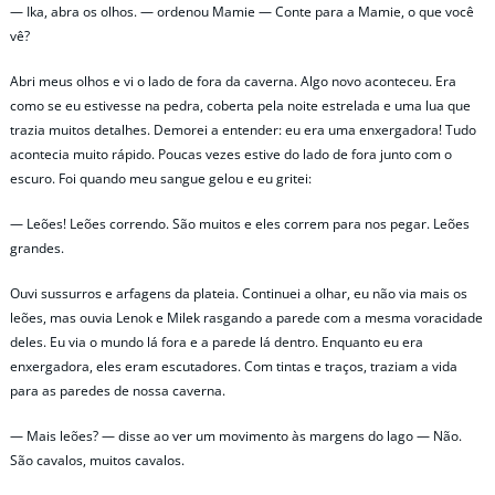
— Ika, abra os olhos. — ordenou Mamie — Conte para a Mamie, o que você
vê?
Abri meus olhos e vi o lado de fora da caverna. Algo novo aconteceu. Era
como se eu estivesse na pedra, coberta pela noite estrelada e uma lua que
trazia muitos detalhes. Demorei a entender: eu era uma enxergadora! Tudo
acontecia muito rápido. Poucas vezes estive do lado de fora junto com o
escuro. Foi quando meu sangue gelou e eu gritei:
— Leões! Leões correndo. São muitos e eles correm para nos pegar. Leões
grandes.
Ouvi sussurros e arfagens da plateia. Continuei a olhar, eu não via mais os
leões, mas ouvia Lenok e Milek rasgando a parede com a mesma voracidade
deles. Eu via o mundo lá fora e a parede lá dentro. Enquanto eu era
enxergadora, eles eram escutadores. Com tintas e traços, traziam a vida
para as paredes de nossa caverna.
— Mais leões? — disse ao ver um movimento às margens do lago — Não.
São cavalos, muitos cavalos.