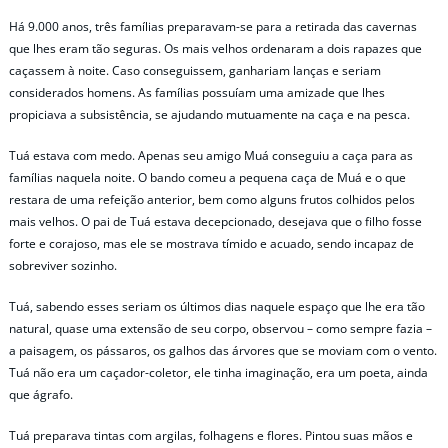
Há 9.000 anos, três famílias preparavam-se para a retirada das cavernas
que lhes eram tão seguras. Os mais velhos ordenaram a dois rapazes que
caçassem à noite. Caso conseguissem, ganhariam lanças e seriam
considerados homens. As famílias possuíam uma amizade que lhes
propiciava a subsistência, se ajudando mutuamente na caça e na pesca.
Tuá estava com medo. Apenas seu amigo Muá conseguiu a caça para as
famílias naquela noite. O bando comeu a pequena caça de Muá e o que
restara de uma refeição anterior, bem como alguns frutos colhidos pelos
mais velhos. O pai de Tuá estava decepcionado, desejava que o filho fosse
forte e corajoso, mas ele se mostrava tímido e acuado, sendo incapaz de
sobreviver sozinho.
Tuá, sabendo esses seriam os últimos dias naquele espaço que lhe era tão
natural, quase uma extensão de seu corpo, observou – como sempre fazia –
a paisagem, os pássaros, os galhos das árvores que se moviam com o vento.
Tuá não era um caçador-coletor, ele tinha imaginação, era um poeta, ainda
que ágrafo.
Tuá preparava tintas com argilas, folhagens e flores. Pintou suas mãos e