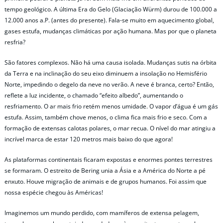
tempo geológico. A última Era do Gelo (Glaciação Würm) durou de 100.000 a
12.000 anos a.P. (antes do presente). Fala-se muito em aquecimento global,
gases estufa, mudanças climáticas por ação humana. Mas por que o planeta
resfria?
São fatores complexos. Não há uma causa isolada. Mudanças sutis na órbita
da Terra e na inclinação do seu eixo diminuem a insolação no Hemisfério
Norte, impedindo o degelo da neve no verão. A neve é branca, certo? Então,
reflete a luz incidente, o chamado “efeito albedo”, aumentando o
resfriamento. O ar mais frio retém menos umidade. O vapor d’água é um gás
estufa. Assim, também chove menos, o clima fica mais frio e seco. Com a
formação de extensas calotas polares, o mar recua. O nível do mar atingiu a
incrível marca de estar 120 metros mais baixo do que agora!
As plataformas continentais ficaram expostas e enormes pontes terrestres
se formaram. O estreito de Bering unia a Ásia e a América do Norte a pé
enxuto. Houve migração de animais e de grupos humanos. Foi assim que
nossa espécie chegou às Américas!
Imaginemos um mundo perdido, com mamíferos de extensa pelagem,