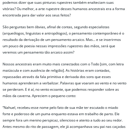
podemos dizer que suas pinturas rupestres também enalteciam suas
vitórias? Ou melhor, a arte rupestre desses humanos ancestrais era a forma
encontrada para dar valor aos seus feitos?
São perguntas bem óbvias, afinal de contas, segundo especialistas
(arqueólogos, linguistas e antropólogos), o pensamento contemporâneo é o
resultado da derivação de um pensamento arcaico. Mas… e se inserirmos
um pouco de poesia nessas impressões rupestres das mãos, será que
veremos um pensamento tão arcaico assim?
Nossos ancestrais eram muito mais conectados com o Todo [sim, com letra
maiúscula e com ausência de religião]. As histórias eram contadas,
repassadas através da fala primitiva e derivada dos sons que esses
humanos aprenderam a verbalizar. Palavras que voaram ao vento e no vento
se perderam. E é aí, no vento ecoante, que podemos responder sobre as
mãos da caverna. Apreciem o pequeno conto:
“Nahuel, recebeu esse nome pelo fato de sua mãe ter escutado o miado
forte e poderoso de um puma enquanto estava em trabalho de parto. Ele
sempre fora um menino perspicaz, silencioso e atento a tudo ao seu redor.
Antes mesmo do rito de passagem, ele já acompanhava seu pai nas caçadas