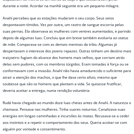
durante a noite. Acordar na manhã seguinte era um pequeno milagre.
Anahí percebeu que as estações mudaram o seu corpo. Seus seios
despontavam tímidos. Vez por outra, um rastro de sangue escorria pelas
suas pernas. Ela observava as mulheres com ventres aumentados, e parindo
depois de algumas luas. Concluiu que em breve também evoluiria ao status
de mãe. Comparava-se com as demais meninas da tribo. Algumas já
despertavam o interesse dos jovens rapazes. Outras tinham um destino mais
traiçoeiro: fugiam do alcance dos homens mais velhos, que corriam atrás
delas sem pudores, com os membros túrgidos. Eram tomadas à força ou se
conformavam com a invasão. Anahí não havia amadurecido o suficiente para
atrair a atenção dos machos, o que lhe dava certo alívio, mesmo que
soubesse que são os homens que plantam a vida. Se quisesse frutificar,
deveria aceitar a entrega, numa rendição voluntária.
Rudá havia chegado ao mundo doze luas cheias antes de Anahí. A natureza o
chamava. Pensava nas mulheres. Tinha suores noturnos. Canalizava suas
energias em longas caminhadas e incursões às matas. Recusava-se a ceder
aos instintos e a repetir o comportamento dos seus. Queria acoitar-se com
alguém por vontade e consentimento.