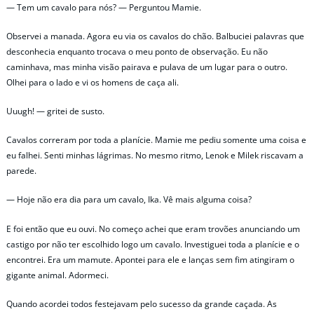
— Tem um cavalo para nós? — Perguntou Mamie.
Observei a manada. Agora eu via os cavalos do chão. Balbuciei palavras que
desconhecia enquanto trocava o meu ponto de observação. Eu não
caminhava, mas minha visão pairava e pulava de um lugar para o outro.
Olhei para o lado e vi os homens de caça ali.
Uuugh! — gritei de susto.
Cavalos correram por toda a planície. Mamie me pediu somente uma coisa e
eu falhei. Senti minhas lágrimas. No mesmo ritmo, Lenok e Milek riscavam a
parede.
— Hoje não era dia para um cavalo, Ika. Vê mais alguma coisa?
E foi então que eu ouvi. No começo achei que eram trovões anunciando um
castigo por não ter escolhido logo um cavalo. Investiguei toda a planície e o
encontrei. Era um mamute. Apontei para ele e lanças sem fim atingiram o
gigante animal. Adormeci.
Quando acordei todos festejavam pelo sucesso da grande caçada. As