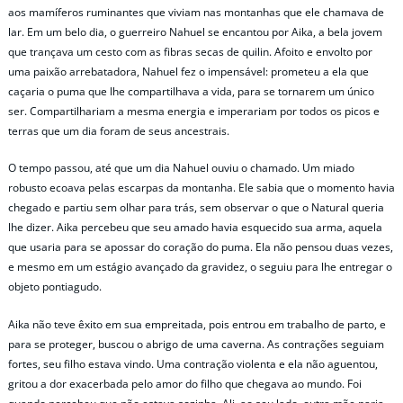
aos mamíferos ruminantes que viviam nas montanhas que ele chamava de
lar. Em um belo dia, o guerreiro Nahuel se encantou por Aika, a bela jovem
que trançava um cesto com as fibras secas de quilin. Afoito e envolto por
uma paixão arrebatadora, Nahuel fez o impensável: prometeu a ela que
caçaria o puma que lhe compartilhava a vida, para se tornarem um único
ser. Compartilhariam a mesma energia e imperariam por todos os picos e
terras que um dia foram de seus ancestrais.
O tempo passou, até que um dia Nahuel ouviu o chamado. Um miado
robusto ecoava pelas escarpas da montanha. Ele sabia que o momento havia
chegado e partiu sem olhar para trás, sem observar o que o Natural queria
lhe dizer. Aika percebeu que seu amado havia esquecido sua arma, aquela
que usaria para se apossar do coração do puma. Ela não pensou duas vezes,
e mesmo em um estágio avançado da gravidez, o seguiu para lhe entregar o
objeto pontiagudo.
Aika não teve êxito em sua empreitada, pois entrou em trabalho de parto, e
para se proteger, buscou o abrigo de uma caverna. As contrações seguiam
fortes, seu filho estava vindo. Uma contração violenta e ela não aguentou,
gritou a dor exacerbada pelo amor do filho que chegava ao mundo. Foi