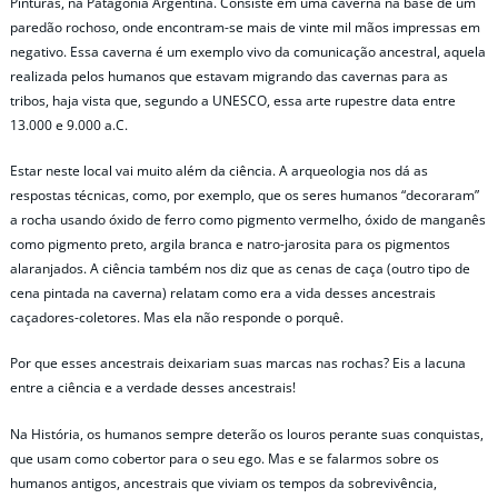
Pinturas, na Patagônia Argentina. Consiste em uma caverna na base de um
paredão rochoso, onde encontram-se mais de vinte mil mãos impressas em
negativo. Essa caverna é um exemplo vivo da comunicação ancestral, aquela
realizada pelos humanos que estavam migrando das cavernas para as
tribos, haja vista que, segundo a UNESCO, essa arte rupestre data entre
13.000 e 9.000 a.C.
Estar neste local vai muito além da ciência. A arqueologia nos dá as
respostas técnicas, como, por exemplo, que os seres humanos “decoraram”
a rocha usando óxido de ferro como pigmento vermelho, óxido de manganês
como pigmento preto, argila branca e natro-jarosita para os pigmentos
alaranjados. A ciência também nos diz que as cenas de caça (outro tipo de
cena pintada na caverna) relatam como era a vida desses ancestrais
caçadores-coletores. Mas ela não responde o porquê.
Por que esses ancestrais deixariam suas marcas nas rochas? Eis a lacuna
entre a ciência e a verdade desses ancestrais!
Na História, os humanos sempre deterão os louros perante suas conquistas,
que usam como cobertor para o seu ego. Mas e se falarmos sobre os
humanos antigos, ancestrais que viviam os tempos da sobrevivência,