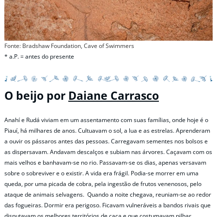
Fonte: Bradshaw Foundation, Cave of Swimmers
* a.P. = antes do presente
O beijo por
Daiane Carrasco
Anahí e Rudá viviam em um assentamento com suas famílias, onde hoje é o
Piauí, há milhares de anos. Cultuavam o sol, a lua e as estrelas. Aprenderam
a ouvir os pássaros antes das pessoas. Carregavam sementes nos bolsos e
as dispersavam. Andavam descalços e subiam nas árvores. Caçavam com os
mais velhos e banhavam-se no rio. Passavam-se os dias, apenas versavam
sobre o sobreviver e o existir. A vida era frágil. Podia-se morrer em uma
queda, por uma picada de cobra, pela ingestão de frutos venenosos, pelo
ataque de animais selvagens. Quando a noite chegava, reuniam-se ao redor
das fogueiras. Dormir era perigoso. Ficavam vulneráveis a bandos rivais que
disputavam os melhores territórios de caça e que costumavam pilhar