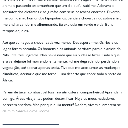
animais pastando testemunham que um dia eu fui sublime. Adorava a
sensatez dos elefantes e as girafas com seus pescoços enormes. Divertia-
me com o mau humor dos hipopótamos. Sentia a chuva caindo sobre mim,
me encharcando, me alimentando. Eu explodia em verde e vida. Bons
tempos aqueles.
Até que começou a chover cada vez menos. Desesperei-me. Os rios e os
lagos foram secando. Os homens e os animais partiram para a planície do
Nilo. Infelizes, ingratos! Não havia nada que eu pudesse fazer. Tudo o que
era verdejante foi morrendo lentamente. Fui me degradando, perdendo a
vegetação, até sobrar apenas areia. Tive que me acostumar às mudanças
climáticas, aceitar o que me tornei – um deserto que cobre todo o norte da
África.
Parem de tacar combustível fóssil na atmosfera, companheiros! Aprendam
comigo. Áreas vicejantes podem desertificar. Hoje os meus nadadores
parecem anedota. Mas por que eu ia mentir? Nadem, vivam e lembrem-se
de mim. Saara é o meu nome.