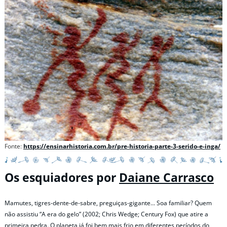
Fonte:
https://ensinarhistoria.com.br/pre-historia-parte-3-serido-e-inga/
Os esquiadores por
Daiane Carrasco
Mamutes, tigres-dente-de-sabre, preguiças-gigante… Soa familiar? Quem
não assistiu “A era do gelo” (2002; Chris Wedge; Century Fox) que atire a
primeira pedra. O planeta já foi bem mais frio em diferentes períodos do