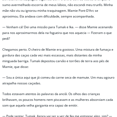
sumo avermelhado escorria de meus lábios, não escondi meu trunfo. Minha
mãe não viu ou ignorou minha traquinagem. Mamie Pont-D’Arc se
aproximou. Ela andava com dificuldade, sempre acompanhada.
— Venham cá! Dei uma missão para Tumak e Ika. — disse Mamie acenando
para nos aproximarmos dela na fogueira que nos aquecia — Fizeram o que
pedi?
Chegamos perto. O cheiro de Mamie era gostoso. Uma mistura de fumaça e
gordura das caças cada vez mais escassas, mais distantes da minha
minguada barriga. Tumak depositou carvão e torrões de terra aos pés de
Mamie, que disse:
— Sou a única aqui que já comeu da carne seca de mamute. Um mau agouro
atrapalha nossas caçadas.
Todos estavam atentos às palavras da anciã. Os olhos das crianças
brilhavam, os poucos homens nem piscavam e as mulheres absorviam cada
som que aquela velha garganta era capaz de emitir.
— Pode sentar, Tumak. Agora vai ser a vez de Ika me entregar algo, sim? —