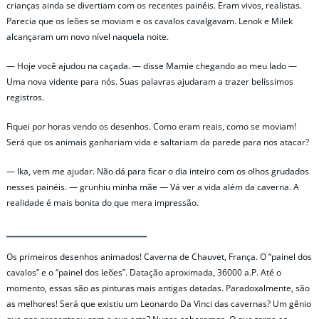
crianças ainda se divertiam com os recentes painéis. Eram vivos, realistas.
Parecia que os leões se moviam e os cavalos cavalgavam. Lenok e Milek
alcançaram um novo nível naquela noite.
— Hoje você ajudou na caçada. — disse Mamie chegando ao meu lado —
Uma nova vidente para nós. Suas palavras ajudaram a trazer belíssimos
registros.
Fiquei por horas vendo os desenhos. Como eram reais, como se moviam!
Será que os animais ganhariam vida e saltariam da parede para nos atacar?
— Ika, vem me ajudar. Não dá para ficar o dia inteiro com os olhos grudados
nesses painéis. — grunhiu minha mãe — Vá ver a vida além da caverna. A
realidade é mais bonita do que mera impressão.
Os primeiros desenhos animados! Caverna de Chauvet, França. O “painel dos
cavalos” e o “painel dos leões”. Datação aproximada, 36000 a.P. Até o
momento, essas são as pinturas mais antigas datadas. Paradoxalmente, são
as melhores! Será que existiu um Leonardo Da Vinci das cavernas? Um gênio