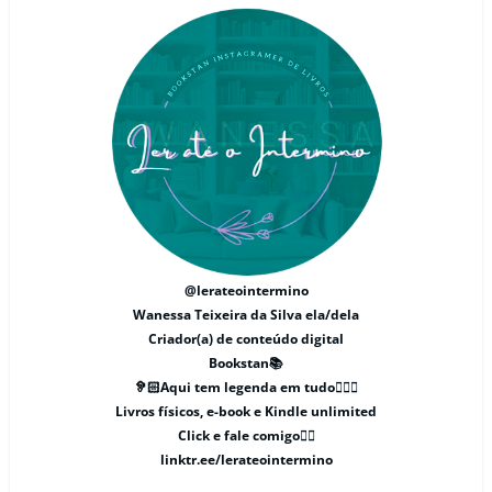
@lerateointermino
Wanessa Teixeira da Silva ela/dela
Criador(a) de conteúdo digital
Bookstan📚
🦻🏻Aqui tem legenda em tudo🧏🏻‍♀️
Livros físicos, e-book e Kindle unlimited
Click e fale comigo👇🏽
linktr.ee/lerateointermino