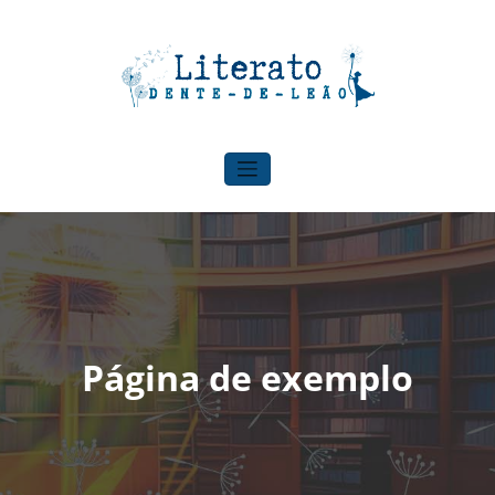
Pular
para
o
conteúdo
Literato Dente-de-leão
Para onde o vento nos levar!
Página de exemplo