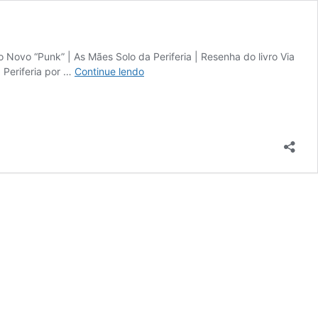
Novo “Punk” | As Mães Solo da Periferia | Resenha do livro Via
Edição
 Periferia por …
Continue lendo
03
–
Vida
na
Periferia
–
Outubro
2023