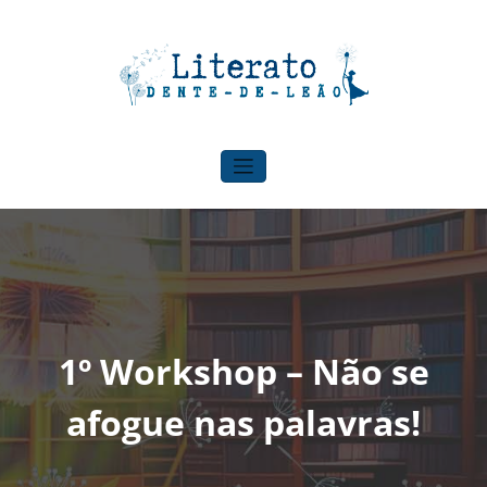
Pular
para
o
conteúdo
Literato Dente-de-leão
Para onde o vento nos levar!
1º Workshop – Não se
afogue nas palavras!