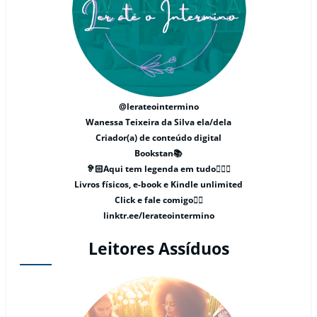
@lerateointermino
Wanessa Teixeira da Silva ela/dela
Criador(a) de conteúdo digital
Bookstan📚
🦻🏻Aqui tem legenda em tudo🧏🏻‍♀️
Livros físicos, e-book e Kindle unlimited
Click e fale comigo👇🏽
linktr.ee/lerateointermino
Leitores Assíduos